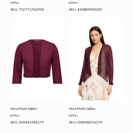
999
kr.
899
kr.
SKU: 732771763058
SKU: 410889000105
Vera Mont Jakke ·
Vera Mont Jakke ·
899
kr.
849
kr.
SKU: 030441996179
SKU: 038948256179