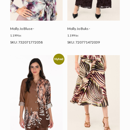
Molly Jo Bluse ·
Molly Jo Buks ·
1.199
kr.
1.199
kr.
SKU: 732071772058
SKU: 720771472039
Nyhed