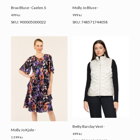
Brax Bluse · Caelen.S
Molly Jo Bluse ·
499
kr.
999
kr.
SKU: 900005000022
SKU: 748571744058
Betty Barclay Vest ·
Molly Jo Kjole ·
499
kr.
1.599
kr.