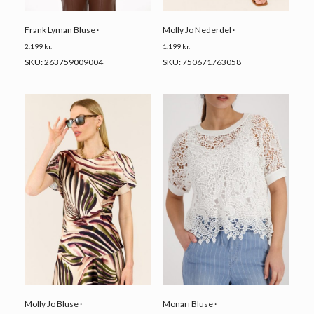
Frank Lyman Bluse ·
Molly Jo Nederdel ·
2.199
kr.
1.199
kr.
SKU: 263759009004
SKU: 750671763058
Molly Jo Bluse ·
Monari Bluse ·