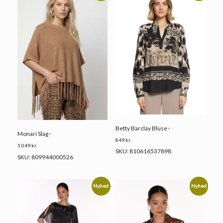
Betty Barclay Bluse ·
Monari Slag ·
849
kr.
1.049
kr.
SKU: 810616537898
SKU: 809944000526
Nyhed
Nyhed