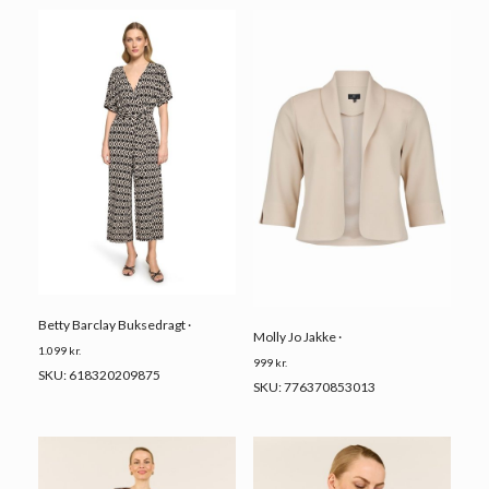
Betty Barclay Buksedragt ·
Molly Jo Jakke ·
1.099
kr.
999
kr.
SKU: 618320209875
SKU: 776370853013