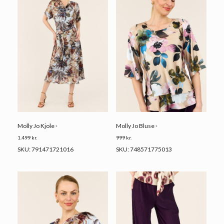
Molly Jo Kjole ·
Molly Jo Bluse ·
1.499
kr.
999
kr.
SKU: 791471721016
SKU: 748571775013