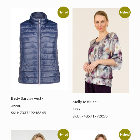
Nyhed
Nyhed
Betty Barclay Vest ·
Molly Jo Bluse ·
399
kr.
999
kr.
SKU: 733719218345
SKU: 748571772058
Nyhed
Nyhed