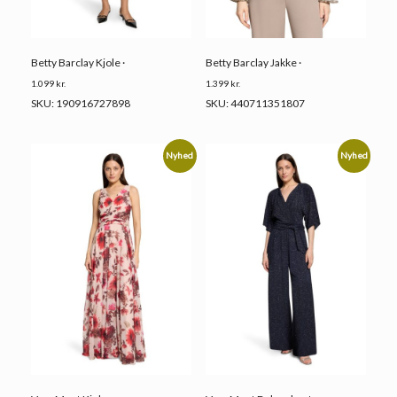
Betty Barclay Kjole ·
Betty Barclay Jakke ·
1.099
kr.
1.399
kr.
SKU: 190916727898
SKU: 440711351807
Nyhed
Nyhed