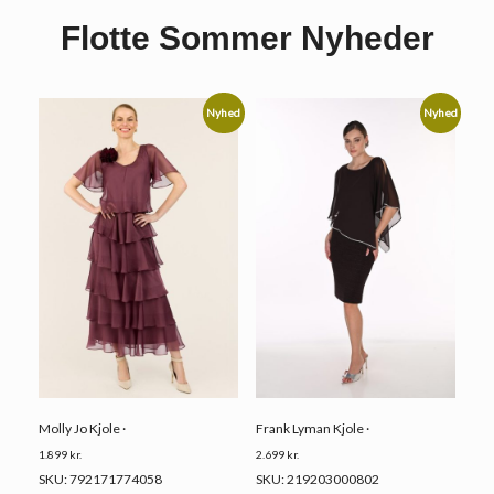
Flotte Sommer Nyheder
Nyhed
Nyhed
Frank Lyman Kjole ·
Molly Jo Kjole ·
2.699
kr.
1.899
kr.
SKU: 219203000802
SKU: 792171774058