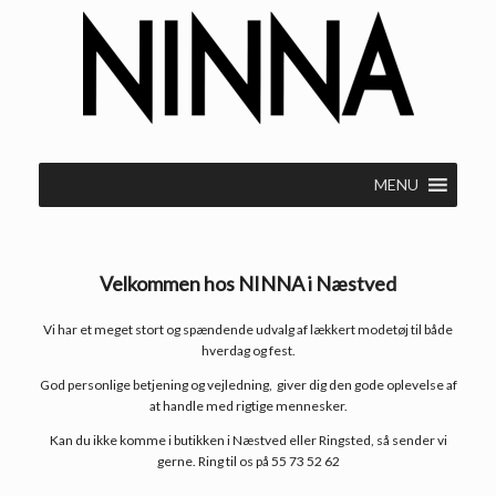
Gå
til
indhold
MENU
Velkommen hos NINNA i Næstved
Vi har et meget stort og spændende udvalg af lækkert modetøj til både
hverdag og fest.
God personlige betjening og vejledning, giver dig den gode oplevelse af
at handle med rigtige mennesker.
Kan du ikke komme i butikken i Næstved eller Ringsted, så sender vi
gerne. Ring til os på 55 73 52 62