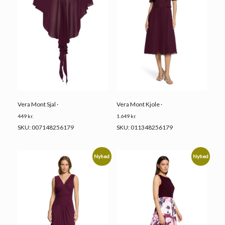
Vera Mont Sjal ·
Vera Mont Kjole ·
449
kr.
1.649
kr.
SKU: 007148256179
SKU: 011348256179
Nyhed
Nyhed