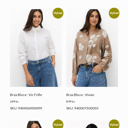
Nyhed
Nyhed
Brax Bluse · Vic Frille
Brax Bluse · Vivian
699
kr.
899
kr.
SKU: 940006900099
SKU: 940007300050
Nyhed
Nyhed