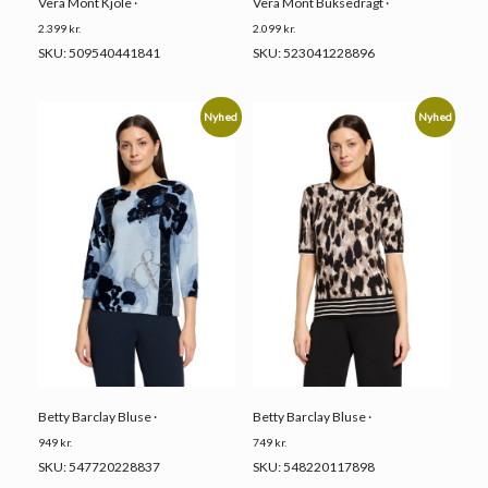
Vera Mont Kjole ·
Vera Mont Buksedragt ·
2.399
kr.
2.099
kr.
SKU: 509540441841
SKU: 523041228896
Nyhed
Nyhed
Betty Barclay Bluse ·
Betty Barclay Bluse ·
949
kr.
749
kr.
SKU: 547720228837
SKU: 548220117898