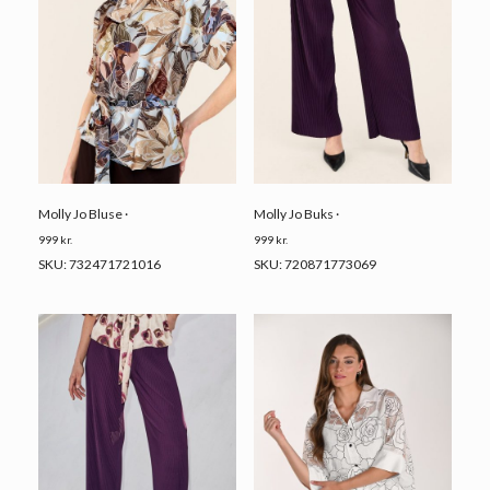
Molly Jo Bluse ·
Molly Jo Buks ·
999
kr.
999
kr.
SKU: 732471721016
SKU: 720871773069