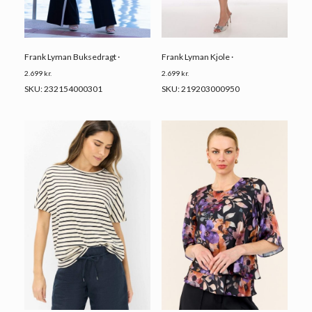
Frank Lyman Buksedragt ·
Frank Lyman Kjole ·
2.699
kr.
2.699
kr.
SKU: 232154000301
SKU: 219203000950