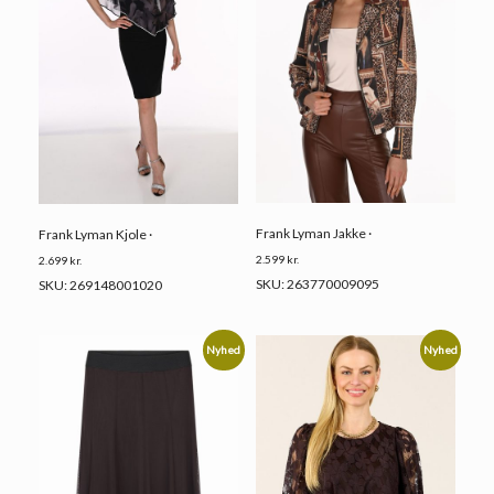
Frank Lyman Jakke ·
Frank Lyman Kjole ·
2.599
kr.
2.699
kr.
SKU: 263770009095
SKU: 269148001020
Nyhed
Nyhed