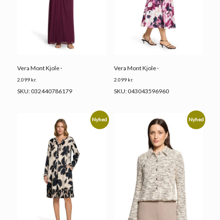
Vera Mont Kjole ·
Vera Mont Kjole ·
2.099
kr.
2.099
kr.
SKU: 032440786179
SKU: 043043596960
Nyhed
Nyhed