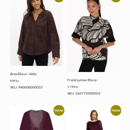
Brax Bluse · Velia
Frank Lyman Bluse ·
899
kr.
1.799
kr.
SKU: 940008000055
SKU: 263773009034
Nyhed
Nyhed