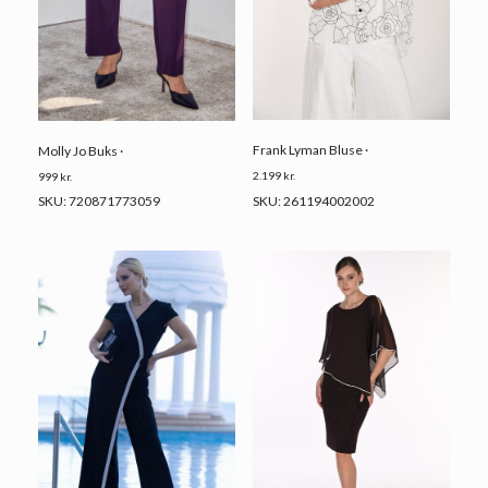
Frank Lyman Bluse ·
Molly Jo Buks ·
2.199
kr.
999
kr.
SKU: 261194002002
SKU: 720871773059