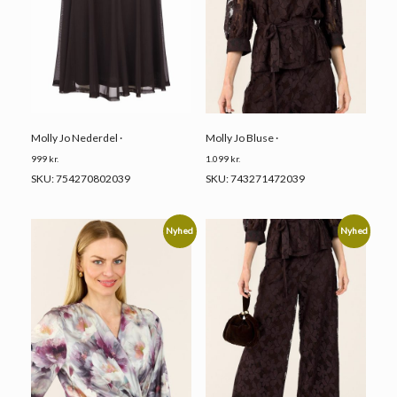
Molly Jo Bluse ·
Molly Jo Nederdel ·
1.099
kr.
999
kr.
SKU: 743271472039
SKU: 754270802039
Nyhed
Nyhed