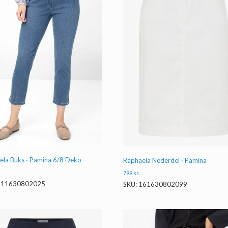
ela Buks · Pamina 6/8 Deko
Raphaela Nederdel · Pamina
799
kr.
 111630802025
SKU: 161630802099