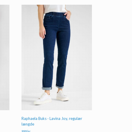
r
Raphaela Buks · Lavina Joy, regulær
længde
999
kr.