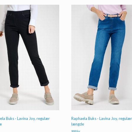
la Buks · Lavina Joy, regulær
Raphaela Buks · Lavina Joy, regulæ
e
længde
999
kr.