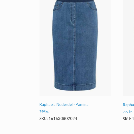
Raphaela Nederdel · Pamina
Rapha
799
kr.
799
kr.
SKU: 161630802024
SKU: