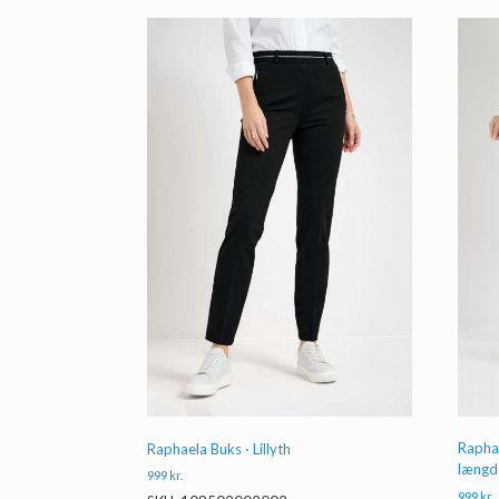
Raphae
Raphaela Buks · Lillyth
længd
999
kr.
999
kr.