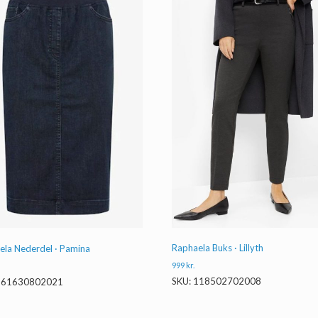
Raphaela Buks · Lillyth
ela Nederdel · Pamina
999
kr.
SKU: 118502702008
 161630802021