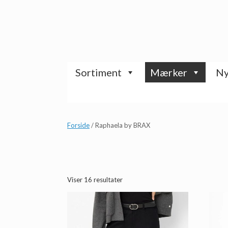
Gå
til
indhold
Sortiment
Mærker
Ny
Forside
/ Raphaela by BRAX
Sorteret
Viser 16 resultater
efter
seneste