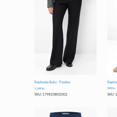
Rapha
Raphaela Buks · Pauline
999
kr.
1.249
kr.
SKU:
SKU: 179820802002