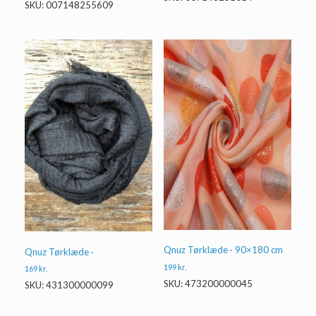
SKU: 007148255609
Qnuz Tørklæde · 90×180 cm
Qnuz Tørklæde ·
199
kr.
169
kr.
SKU: 473200000045
SKU: 431300000099