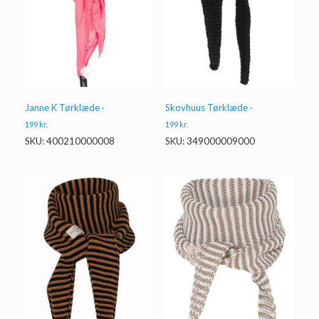
Janne K Tørklæde ·
Skovhuus Tørklæde ·
199
kr.
199
kr.
SKU: 400210000008
SKU: 349000009000