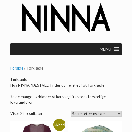
Gå
til
indhold
MENU
Forside
/ Tørklæde
Tørklæde
Hos NINNA NÆSTVED finder du nemt et flot Tørklæde
Se de mange Tørklæder vi har valgt fra vores forskellige
leverandører
Sorteret
Viser 28 resultater
efter
seneste
Nyhed