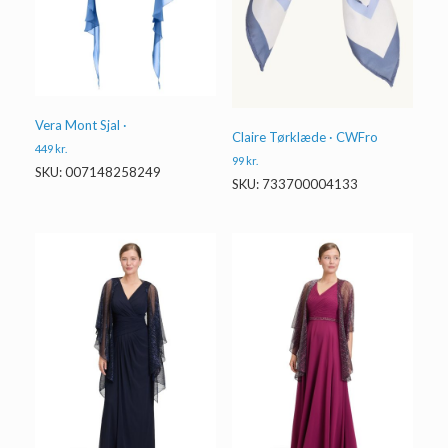
Vera Mont Sjal ·
Claire Tørklæde · CWFro
449
kr.
99
kr.
SKU: 007148258249
SKU: 733700004133