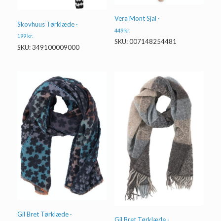
Vera Mont Sjal ·
Skovhuus Tørklæde ·
449
kr.
199
kr.
SKU: 007148254481
SKU: 349100009000
Gil Bret Tørklæde ·
Gil Bret Tørklæde ·