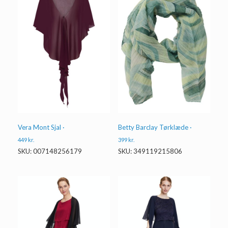
Vera Mont Sjal ·
Betty Barclay Tørklæde ·
449
kr.
399
kr.
SKU: 007148256179
SKU: 349119215806