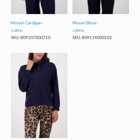
Monari Cardigan ·
Monari Bluse ·
1.049
kr.
1.099
kr.
SKU: 809107000710
SKU: 809114000102