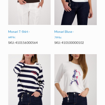
Monari T-Shirt ·
Monari Bluse ·
649
kr.
799
kr.
SKU: 410156000564
SKU: 410100000102