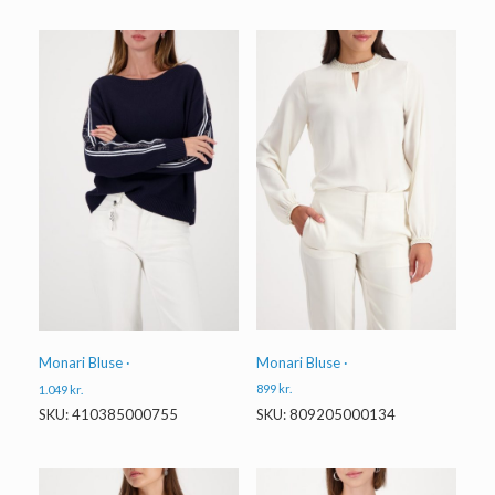
Monari Bluse ·
Monari Bluse ·
899
kr.
1.049
kr.
SKU: 809205000134
SKU: 410385000755