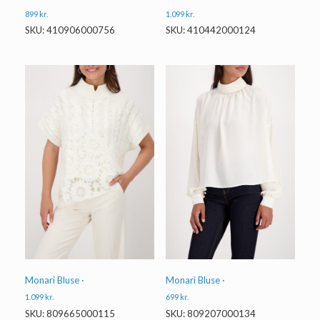
899
kr.
1.099
kr.
SKU: 410906000756
SKU: 410442000124
Monari Bluse ·
Monari Bluse ·
1.099
kr.
699
kr.
SKU: 809665000115
SKU: 809207000134