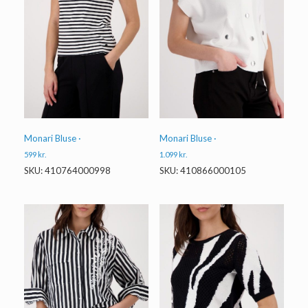
Monari Bluse ·
Monari Bluse ·
599
kr.
1.099
kr.
SKU: 410764000998
SKU: 410866000105