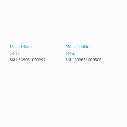
Monari Bluse ·
Monari T-Shirt ·
1.049
kr.
599
kr.
SKU: 809051000999
SKU: 409851000508