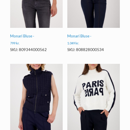
Monari Bluse ·
Monari Bluse ·
799
kr.
1.049
kr.
SKU: 809344000562
SKU: 808828000534