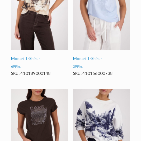
Monari T-Shirt ·
Monari T-Shirt ·
699
kr.
599
kr.
SKU: 410189000148
SKU: 410156000738