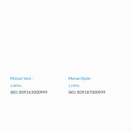
Monari Vest ·
Monari Kjole ·
1.049
kr.
1.199
kr.
SKU: 809163000999
SKU: 809187000999