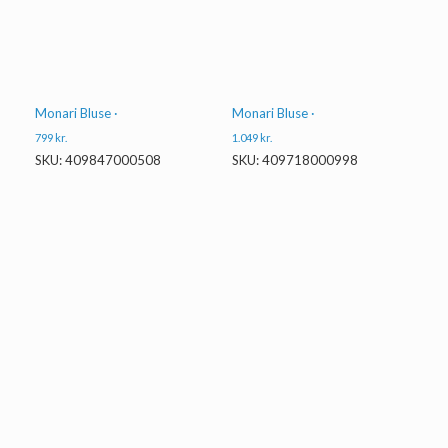
Monari Bluse ·
Monari Bluse ·
799
kr.
1.049
kr.
SKU: 409847000508
SKU: 409718000998