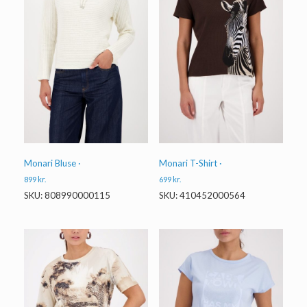
Monari Bluse ·
Monari T-Shirt ·
899
kr.
699
kr.
SKU: 808990000115
SKU: 410452000564