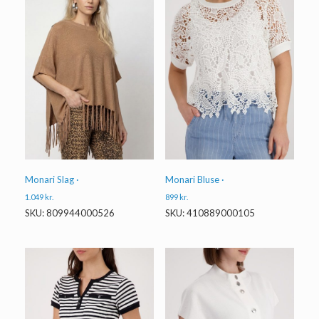
Monari Slag ·
Monari Bluse ·
1.049
kr.
899
kr.
SKU: 809944000526
SKU: 410889000105