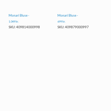
Monari Bluse ·
Monari Bluse ·
1.049
kr.
699
kr.
SKU: 409814000998
SKU: 409879000997