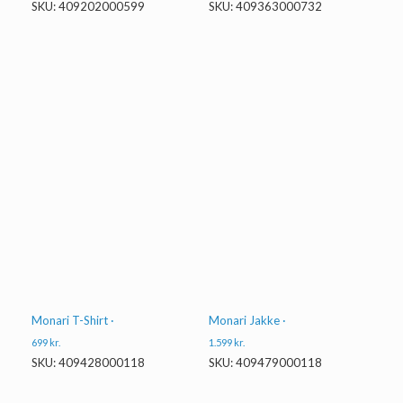
SKU: 409202000599
SKU: 409363000732
Monari T-Shirt ·
Monari Jakke ·
699
kr.
1.599
kr.
SKU: 409428000118
SKU: 409479000118