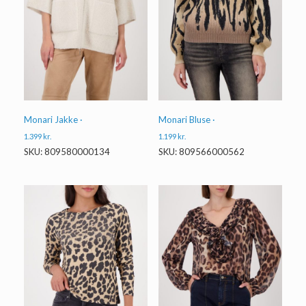
Monari Jakke ·
Monari Bluse ·
1.399
kr.
1.199
kr.
SKU: 809580000134
SKU: 809566000562