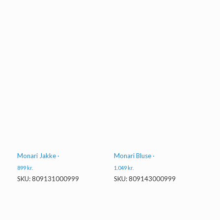
Monari Jakke ·
Monari Bluse ·
899
kr.
1.049
kr.
SKU: 809131000999
SKU: 809143000999