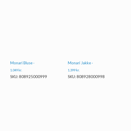
Monari Bluse ·
Monari Jakke ·
1.049
kr.
1.399
kr.
SKU: 808925000999
SKU: 808928000998