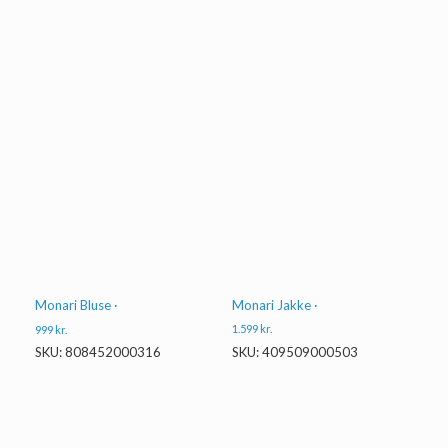
Monari Jakke ·
Monari Bluse ·
1.599
kr.
999
kr.
SKU: 409509000503
SKU: 808452000316