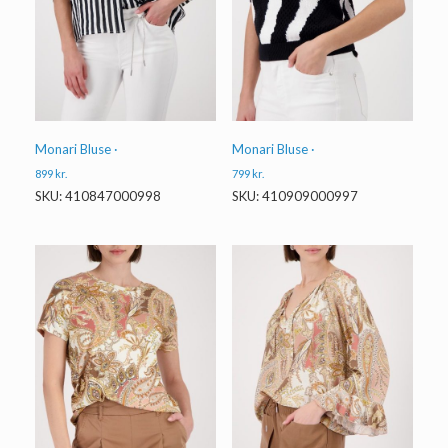
Monari Bluse ·
Monari Bluse ·
899
kr.
799
kr.
SKU: 410847000998
SKU: 410909000997