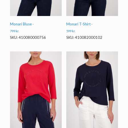
Monari Bluse ·
Monari T-Shirt ·
799
kr.
599
kr.
SKU: 410080000756
SKU: 410082000102