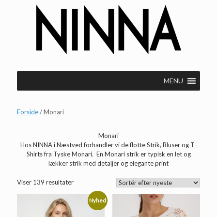
Gå
til
indhold
MENU
Forside
/ Monari
Monari
Hos NINNA i Næstved forhandler vi de flotte Strik, Bluser og T-
Shirts fra Tyske Monari. En Monari strik er typisk en let og
lækker strik med detaljer og elegante print
Sorteret
Viser 139 resultater
efter
seneste
Nyhed