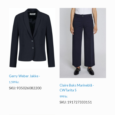
Gerry Weber Jakke ·
1.599
kr.
Claire Buks Marineblå ·
SKU: 935026082200
CWTarita S
999
kr.
SKU: 191727333151