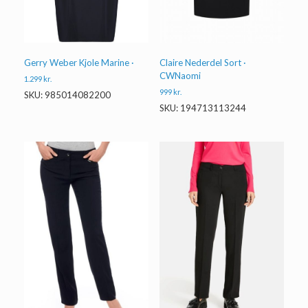
Gerry Weber Kjole Marine ·
Claire Nederdel Sort ·
CWNaomi
1.299
kr.
999
kr.
SKU: 985014082200
SKU: 194713113244