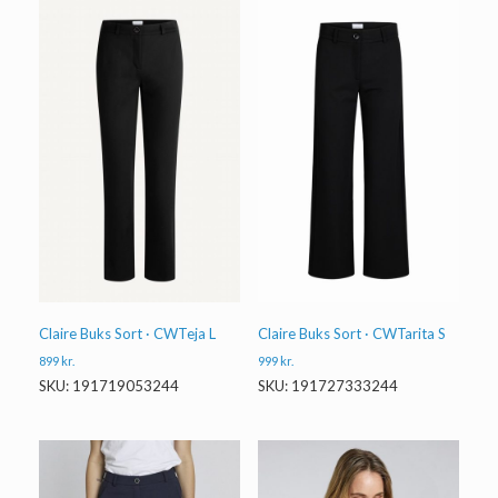
Claire Buks Sort · CWTeja L
Claire Buks Sort · CWTarita S
899
kr.
999
kr.
SKU: 191719053244
SKU: 191727333244