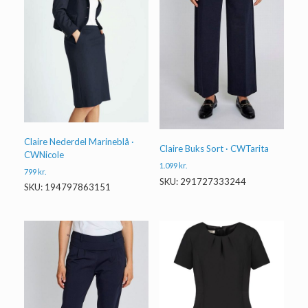
Claire Nederdel Marineblå ·
Claire Buks Sort · CWTarita
CWNicole
1.099
kr.
799
kr.
SKU: 291727333244
SKU: 194797863151