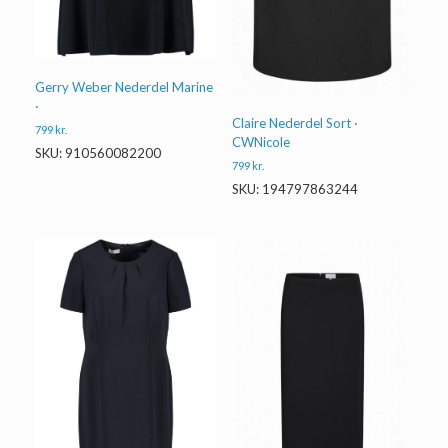
Gerry Weber Nederdel Marine
·
Claire Nederdel Sort ·
799
kr.
CWNicole
SKU: 910560082200
799
kr.
SKU: 194797863244