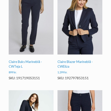
Claire Buks Marineblå ·
Claire Blazer Marineblå ·
CWTeja L
CWEliza
899
kr.
1.299
kr.
SKU: 191719053151
SKU: 192797853151