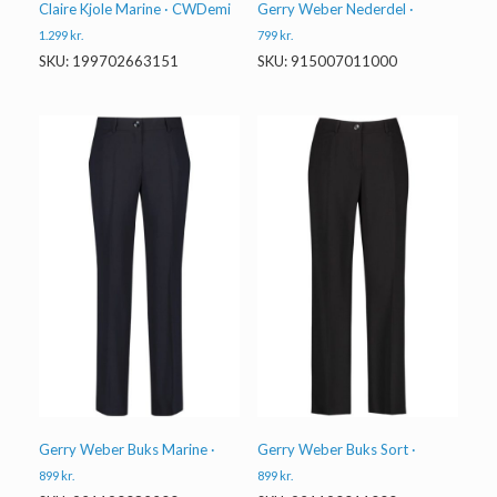
Gerry Weber Nederdel ·
Claire Kjole Marine · CWDemi
799
kr.
1.299
kr.
SKU: 915007011000
SKU: 199702663151
Gerry Weber Buks Marine ·
Gerry Weber Buks Sort ·
899
kr.
899
kr.