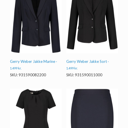
Gerry Weber Jakke Marine ·
Gerry Weber Jakke Sort ·
1.499
kr.
1.499
kr.
SKU: 931590082200
SKU: 931590011000