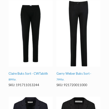
Claire Buks Sort · CWTabith
Gerry Weber Buks Sort ·
899
kr.
799
kr.
SKU: 191711013244
SKU: 921720011000