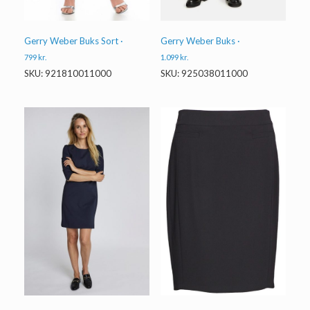
Gerry Weber Buks ·
Gerry Weber Buks Sort ·
1.099
kr.
799
kr.
SKU: 925038011000
SKU: 921810011000