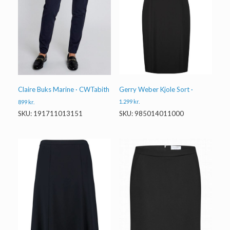
Gerry Weber Kjole Sort ·
Claire Buks Marine · CWTabith
1.299
kr.
899
kr.
SKU: 985014011000
SKU: 191711013151