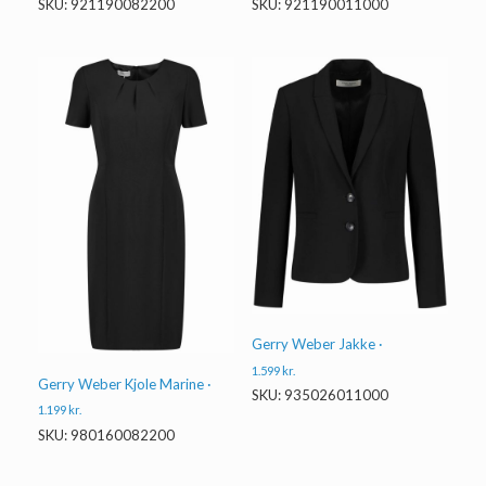
SKU: 921190082200
SKU: 921190011000
Gerry Weber Jakke ·
1.599
kr.
Gerry Weber Kjole Marine ·
SKU: 935026011000
1.199
kr.
SKU: 980160082200