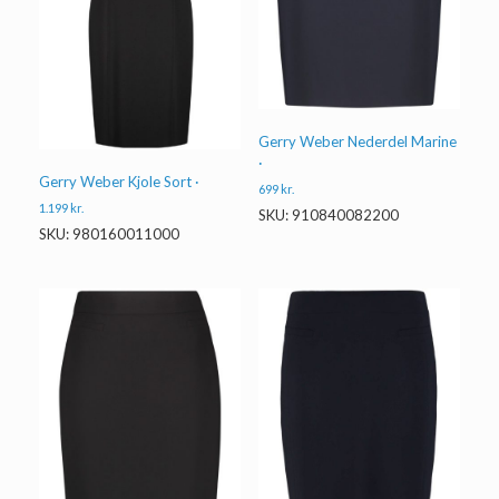
Gerry Weber Nederdel Marine
·
Gerry Weber Kjole Sort ·
699
kr.
1.199
kr.
SKU: 910840082200
SKU: 980160011000