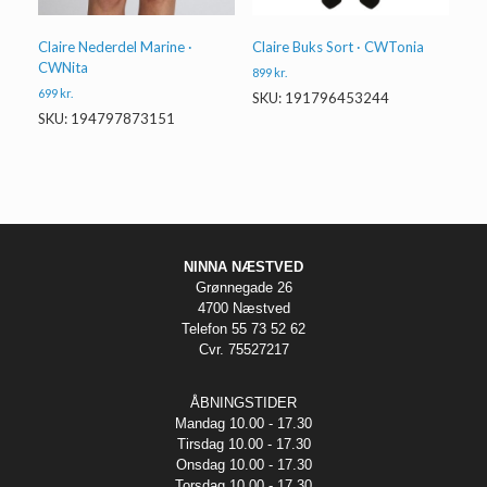
Claire Nederdel Marine ·
Claire Buks Sort · CWTonia
CWNita
899
kr.
699
kr.
SKU: 191796453244
SKU: 194797873151
NINNA NÆSTVED
Grønnegade 26
4700 Næstved
Telefon 55 73 52 62
Cvr. 75527217
ÅBNINGSTIDER
Mandag 10.00 - 17.30
Tirsdag 10.00 - 17.30
Onsdag 10.00 - 17.30
Torsdag 10.00 - 17.30