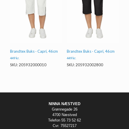
Brandtex Buks · Capri, 46cm
Brandtex Buks · Capri, 46cm
449
kr.
449
kr.
SKU: 205932000010
SKU: 205932002800
NINNA NÆSTVED
Grønnegade 26
4700 Næstved
Telefon 55 73 52 62
Cvr. 75527217