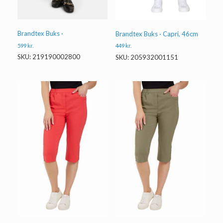
Brandtex Buks ·
Brandtex Buks · Capri, 46cm
599
kr.
449
kr.
SKU: 219190002800
SKU: 205932001151