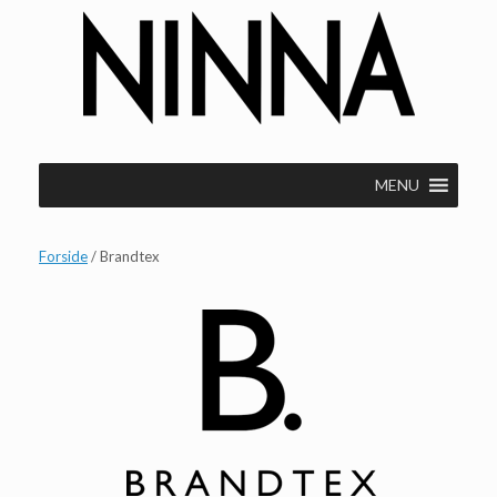
Gå
til
indhold
MENU
Forside
/ Brandtex