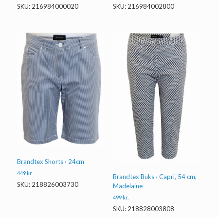
SKU: 216984000020
SKU: 216984002800
Brandtex Shorts · 24cm
449
kr.
Brandtex Buks · Capri, 54 cm,
SKU: 218826003730
Madelaine
499
kr.
SKU: 218828003808