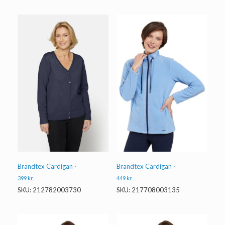
Brandtex Cardigan ·
Brandtex Cardigan ·
399
kr.
449
kr.
SKU: 212782003730
SKU: 217708003135