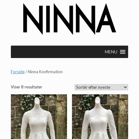
Gå
til
indhold
MENU
Forside
/ Ninna Konfirmation
Sorteret
Viser 8 resultater
efter
seneste