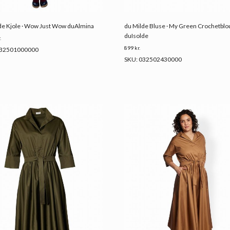
de Kjole · Wow Just Wow duAlmina
du Milde Bluse · My Green Crochetbl
duIsolde
.
899
kr.
032501000000
SKU: 032502430000