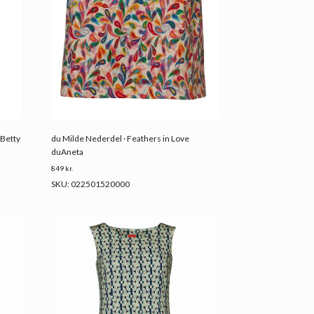
uBetty
du Milde Nederdel · Feathers in Love
duAneta
849
kr.
SKU: 022501520000