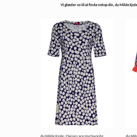
Vi glæder os til at finde netop din, du Milde kjole 
du Milde Kjole · Daisies are my favorite
du Mil