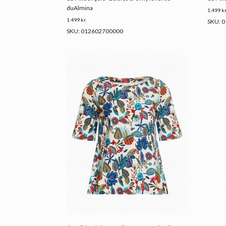
duAlmina
1.499
kr
1.499
kr.
SKU: 
SKU: 012602700000