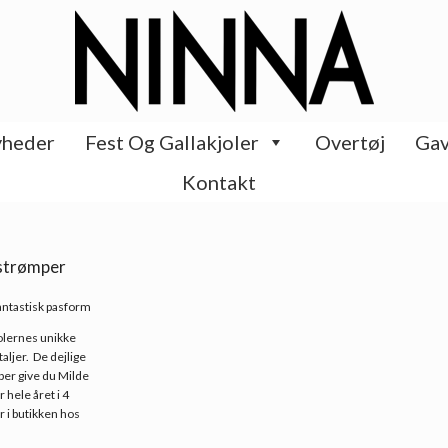
heder
Fest Og Gallakjoler
Overtøj
Gav
Kontakt
 strømper
fantastisk pasform
jolernes unikke
ljer. De dejlige
per give du Milde
 hele året i 4
r i butikken hos