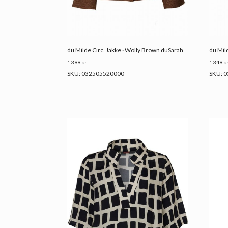
du Milde Circ. Jakke · Wolly Brown duSarah
du Mil
1.399
kr.
1.349
kr
SKU: 032505520000
SKU: 