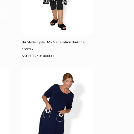
du Milde Kjole · My Generation duAnne
1.599
kr.
SKU: 022501400000