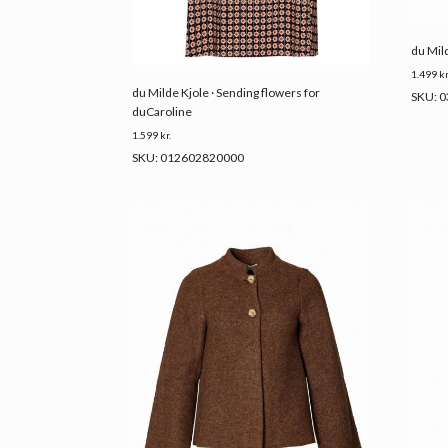
du Mil
1.499
kr
du Milde Kjole · Sending flowers for
SKU: 
duCaroline
1.599
kr.
SKU: 012602820000