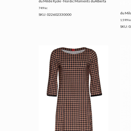
du Milde Kjole · Nordic Moments duAlberta
749
kr.
du Mil
SKU: 022602330000
1.599
kr
SKU: 