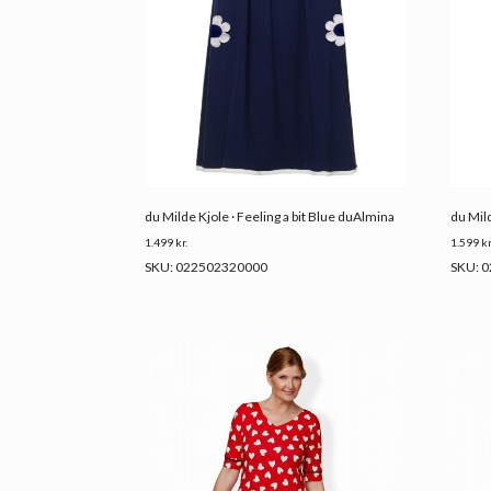
du Milde Kjole · Feeling a bit Blue duAlmina
du Mil
1.499
kr.
1.599
kr
SKU: 022502320000
SKU: 