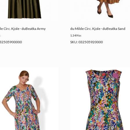
de Circ. Kjole · duBeatka Army
du Milde Circ. Kjole · duBeatka Sand
.
1.349
kr.
032505900000
SKU: 032505920000