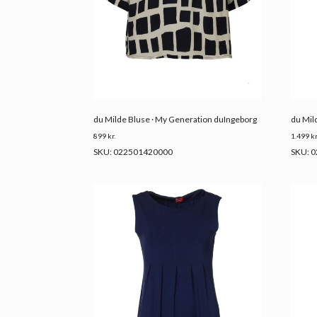
du Milde Bluse · My Generation duIngeborg
du Mil
899
kr.
1.499
kr
SKU: 022501420000
SKU: 