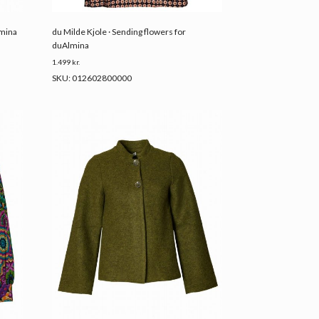
lmina
du Milde Kjole · Sending flowers for
duAlmina
1.499
kr.
SKU: 012602800000