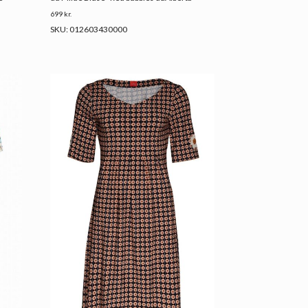
699
kr.
SKU: 012603430000