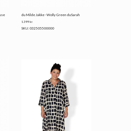
ouse
du Milde Jakke · Wolly Green duSarah
1.399
kr.
SKU: 032505500000