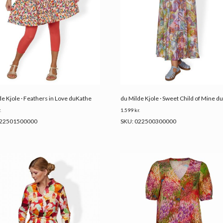
de Kjole · Feathers in Love duKathe
du Milde Kjole · Sweet Child of Mine d
.
1.599
kr.
022501500000
SKU: 022500300000