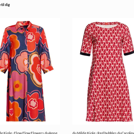
til dig
de Kjole · Flow Flow Flowers duAnne
du Milde Kjole · Red bubbles duCarolin