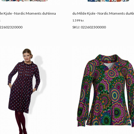
de Kjole · Nordic Moments duNinna
du Milde Kjole · Nordic Moments duA
.
1.599
kr.
022602320000
SKU: 022602300000