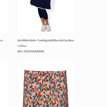
nna
du Milde Kjole · Feeling a bit Blue duCaroline
1.499
kr.
SKU: 022502300000