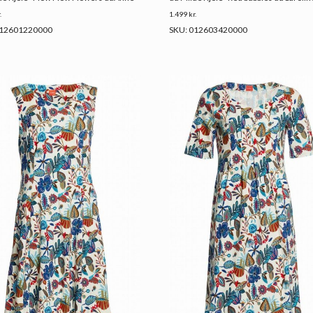
.
1.499
kr.
012601220000
SKU: 012603420000