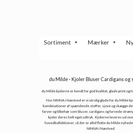
Gå
til
indhold
Sortiment
Mærker
Ny
du Milde · Kjoler Bluser Cardigans og
du Milde kjolerne er kendt for god kvalitet, glade print og 
Hos NINNA i Næstved er vi utrolig glade for du Milde k
kombinationer af spændende stoffer, sjove og skægge deta
farver og tilbehør som bluser, cardigans og farvede strøm
kjoler deres helt eget udtryk. Kjolerne leveres ud over
hovedkollektioner, så der er altid flotte du Milde nyhede
NINNA i Næstved