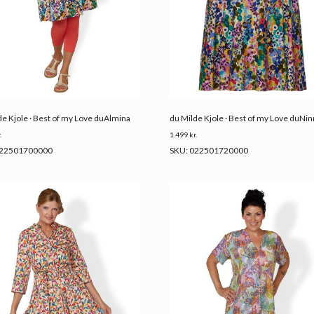
de Kjole · Best of my Love duAlmina
du Milde Kjole · Best of my Love duNi
.
1.499
kr.
022501700000
SKU: 022501720000