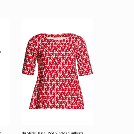
e
du Milde Bluse · Red bubbles duAlberta