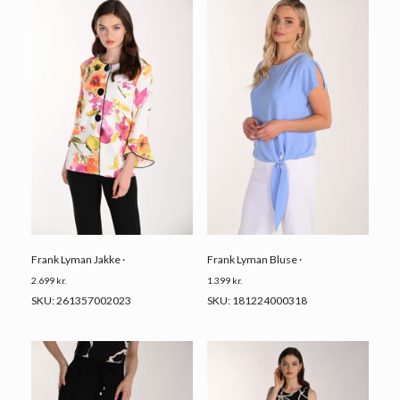
Frank Lyman Jakke ·
Frank Lyman Bluse ·
2.699
kr.
1.399
kr.
SKU: 261357002023
SKU: 181224000318