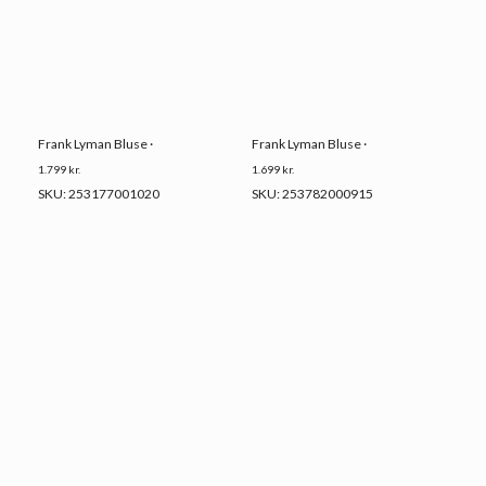
Frank Lyman Bluse ·
Frank Lyman Bluse ·
1.799
kr.
1.699
kr.
SKU: 253177001020
SKU: 253782000915