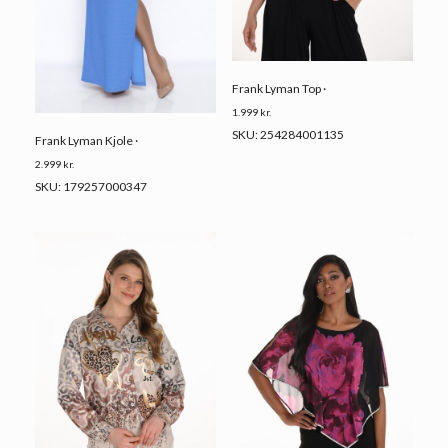
Frank Lyman Top ·
1.999
kr.
SKU: 254284001135
Frank Lyman Kjole ·
2.999
kr.
SKU: 179257000347