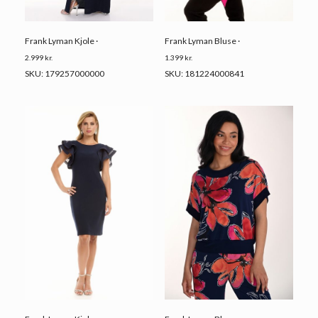
Frank Lyman Kjole ·
Frank Lyman Bluse ·
2.999
kr.
1.399
kr.
SKU: 179257000000
SKU: 181224000841