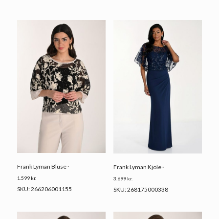
Frank Lyman Bluse ·
Frank Lyman Kjole ·
1.599
kr.
3.699
kr.
SKU: 266206001155
SKU: 268175000338