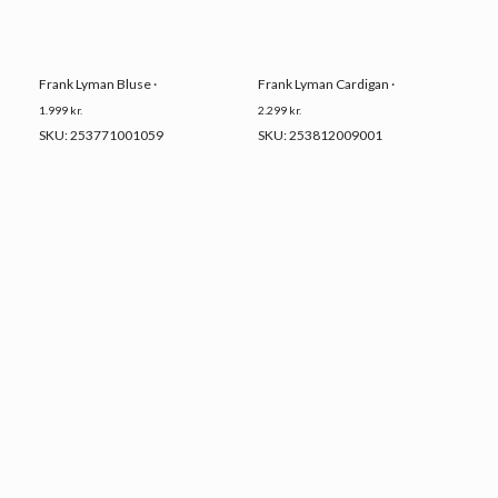
Frank Lyman Bluse ·
Frank Lyman Cardigan ·
1.999
kr.
2.299
kr.
SKU: 253771001059
SKU: 253812009001