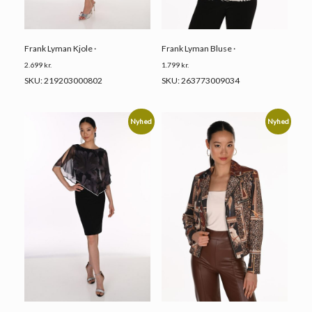
Frank Lyman Kjole ·
Frank Lyman Bluse ·
2.699
kr.
1.799
kr.
SKU: 219203000802
SKU: 263773009034
Nyhed
Nyhed