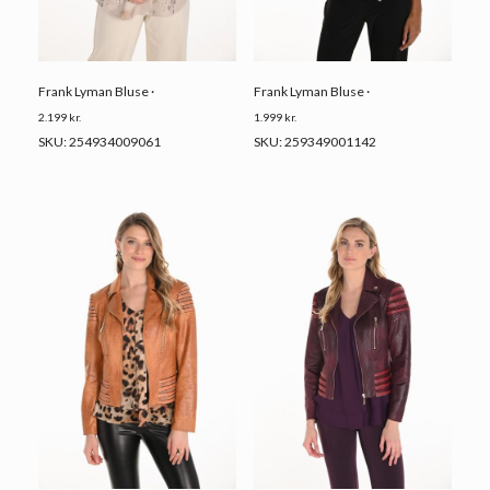
Frank Lyman Bluse ·
Frank Lyman Bluse ·
2.199
kr.
1.999
kr.
SKU: 254934009061
SKU: 259349001142