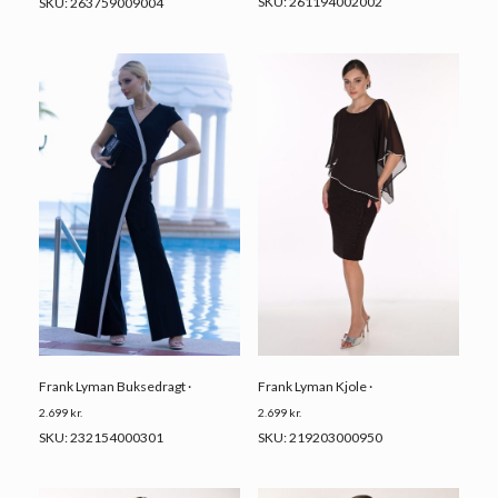
SKU: 261194002002
SKU: 263759009004
Frank Lyman Buksedragt ·
Frank Lyman Kjole ·
2.699
kr.
2.699
kr.
SKU: 232154000301
SKU: 219203000950