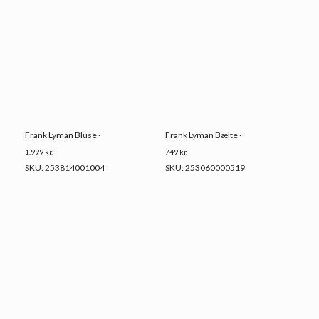
Frank Lyman Bluse ·
Frank Lyman Bælte ·
1.999
kr.
749
kr.
SKU: 253814001004
SKU: 253060000519