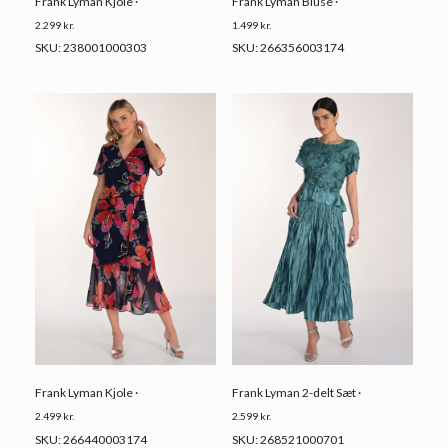
Frank Lyman Kjole ·
Frank Lyman Bluse ·
2.299
kr.
1.499
kr.
SKU: 238001000303
SKU: 266356003174
Frank Lyman Kjole ·
Frank Lyman 2-delt Sæt ·
2.499
kr.
2.599
kr.
SKU: 266440003174
SKU: 268521000701