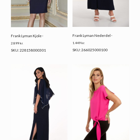
Frank Lyman Nederdel ·
Frank Lyman Kjole ·
1.449
kr.
2.899
kr.
SKU: 266025000100
SKU: 228158000301