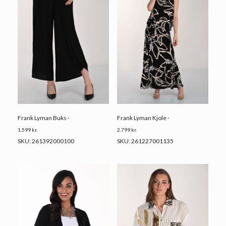
Frank Lyman Buks ·
Frank Lyman Kjole ·
1.599
kr.
2.799
kr.
SKU: 261392000100
SKU: 261227001135