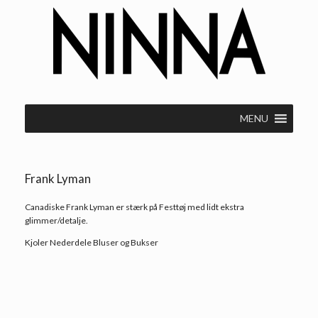
Gå
til
indhold
MENU
Frank Lyman
Canadiske Frank Lyman er stærk på Festtøj med lidt ekstra
glimmer/detalje.
Kjoler Nederdele Bluser og Bukser