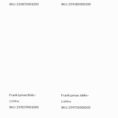
SKU: 253873001033
SKU: 259183000100
Frank Lyman Buks ·
Frank Lyman Jakke ·
1.399
kr.
2.699
kr.
SKU: 259259001003
SKU: 259733000205