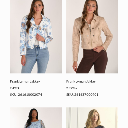
Frank Lyman Jakke ·
Frank Lyman Jakke ·
2.499
kr.
2.599
kr.
SKU: 261618002074
SKU: 261637000901