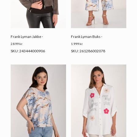
Frank Lyman Jakke ·
Frank Lyman Buks ·
2.899
kr.
1.999
kr.
SKU: 243444000906
SKU: 261286002078