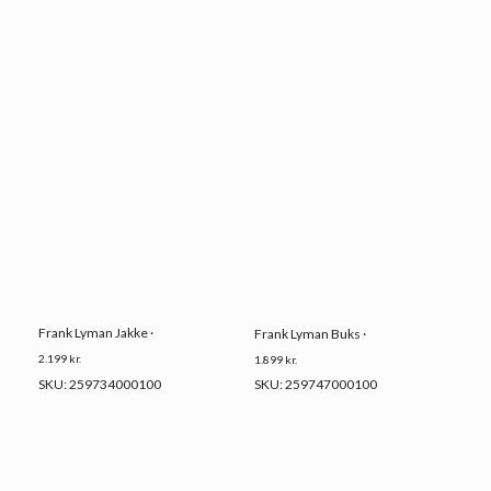
Frank Lyman Jakke ·
Frank Lyman Buks ·
2.199
kr.
1.899
kr.
SKU: 259734000100
SKU: 259747000100