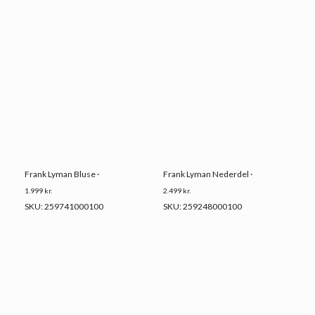
Frank Lyman Bluse ·
Frank Lyman Nederdel ·
1.999
kr.
2.499
kr.
SKU: 259741000100
SKU: 259248000100