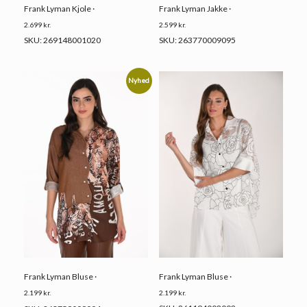
Frank Lyman Jakke ·
Frank Lyman Kjole ·
2.599
kr.
2.699
kr.
SKU: 263770009095
SKU: 269148001020
Nyhed
Frank Lyman Bluse ·
Frank Lyman Bluse ·
2.199
kr.
2.199
kr.