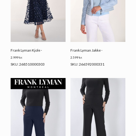
Frank Lyman Kjole ·
Frank Lyman Jakke ·
2.999
kr.
2.599
kr.
SKU: 268510000303
SKU: 266592000331