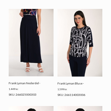
Frank Lyman Nederdel ·
Frank Lyman Bluse ·
1.449
kr.
1.599
kr.
SKU: 266025000303
SKU: 266114003006