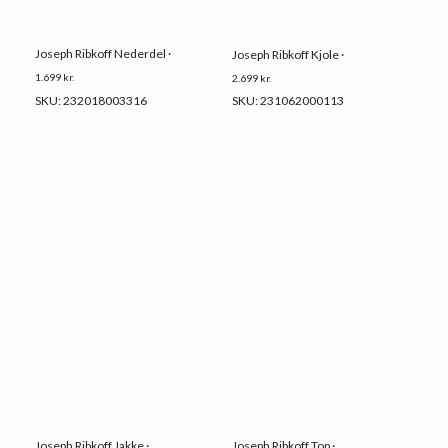
Joseph Ribkoff Nederdel ·
Joseph Ribkoff Kjole ·
1.699
kr.
2.699
kr.
SKU: 232018003316
SKU: 231062000113
Joseph Ribkoff Jakke ·
Joseph Ribkoff Top ·