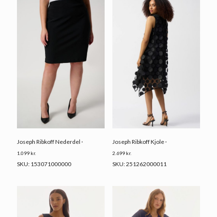
Joseph Ribkoff Nederdel ·
Joseph Ribkoff Kjole ·
1.099
kr.
2.699
kr.
SKU: 153071000000
SKU: 251262000011