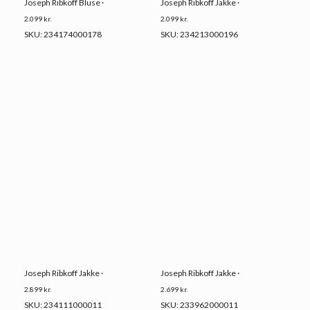
Joseph Ribkoff Bluse ·
Joseph Ribkoff Jakke ·
2.099
kr.
2.099
kr.
SKU: 234174000178
SKU: 234213000196
Joseph Ribkoff Jakke ·
Joseph Ribkoff Jakke ·
2.899
kr.
2.699
kr.
SKU: 234111000011
SKU: 233962000011