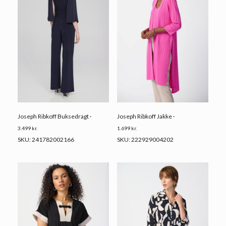
Joseph Ribkoff Buksedragt ·
Joseph Ribkoff Jakke ·
3.499
kr.
1.699
kr.
SKU: 241782002166
SKU: 222929004202