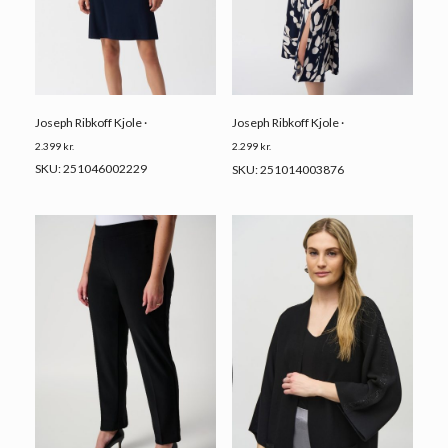
Joseph Ribkoff Kjole ·
Joseph Ribkoff Kjole ·
2.399
kr.
2.299
kr.
SKU: 251046002229
SKU: 251014003876