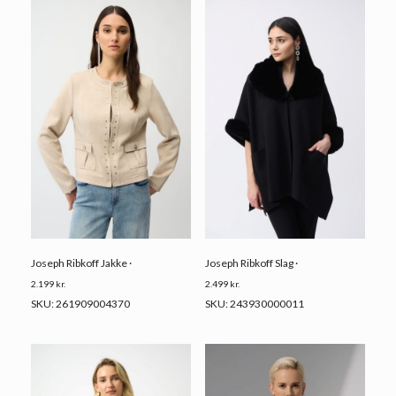
Joseph Ribkoff Jakke ·
Joseph Ribkoff Slag ·
2.199
kr.
2.499
kr.
SKU: 261909004370
SKU: 243930000011