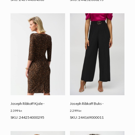
Joseph Ribkoff Kjole ·
Joseph Ribkoff Buks ·
2.399
kr.
2.299
kr.
SKU: 244254000295
SKU: 244169000011