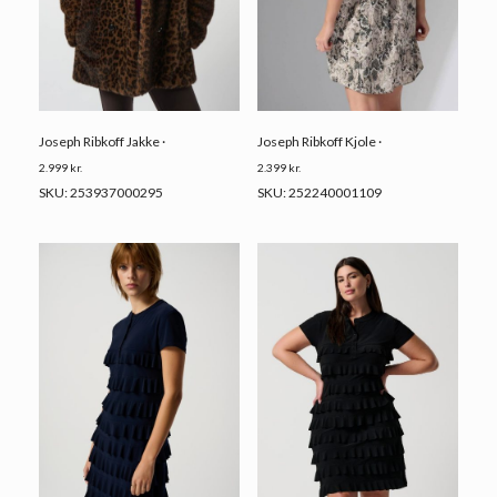
Joseph Ribkoff Jakke ·
Joseph Ribkoff Kjole ·
2.999
kr.
2.399
kr.
SKU: 253937000295
SKU: 252240001109