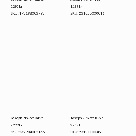
2.295
kr.
1.199
kr.
SKU: 193198003993
SKU: 231058000011
Joseph Ribkoff Jakke ·
Joseph Ribkoff Jakke ·
2.299
kr.
2.299
kr.
SKU: 232904002166
SKU: 231911003860