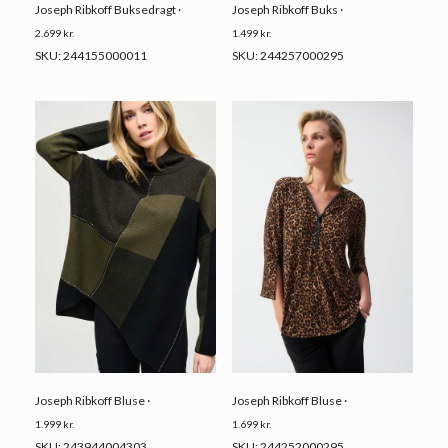
Joseph Ribkoff Buksedragt ·
Joseph Ribkoff Buks ·
2.699
kr.
1.499
kr.
SKU: 244155000011
SKU: 244257000295
Joseph Ribkoff Bluse ·
Joseph Ribkoff Bluse ·
1.999
kr.
1.699
kr.
SKU: 243944004303
SKU: 244252000295