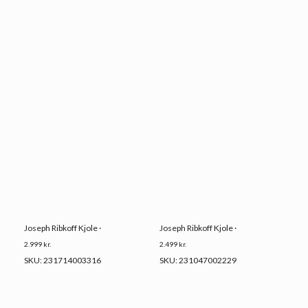
Joseph Ribkoff Kjole ·
Joseph Ribkoff Kjole ·
2.999
kr.
2.499
kr.
SKU: 231714003316
SKU: 231047002229