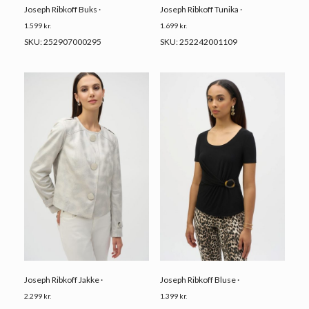
Joseph Ribkoff Buks ·
Joseph Ribkoff Tunika ·
1.599
kr.
1.699
kr.
SKU: 252907000295
SKU: 252242001109
Joseph Ribkoff Jakke ·
Joseph Ribkoff Bluse ·
2.299
kr.
1.399
kr.