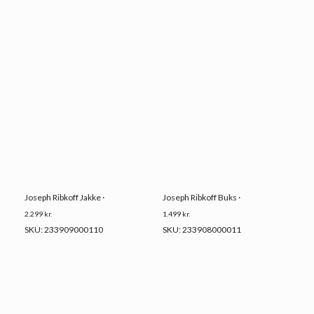
Joseph Ribkoff Jakke ·
Joseph Ribkoff Buks ·
2.299
kr.
1.499
kr.
SKU: 233909000110
SKU: 233908000011