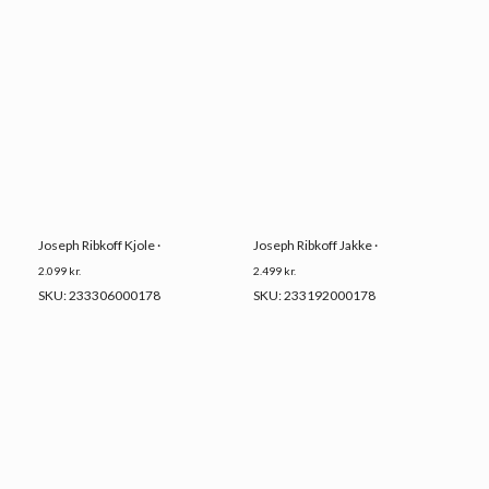
Joseph Ribkoff Kjole ·
Joseph Ribkoff Jakke ·
2.099
kr.
2.499
kr.
SKU: 233306000178
SKU: 233192000178