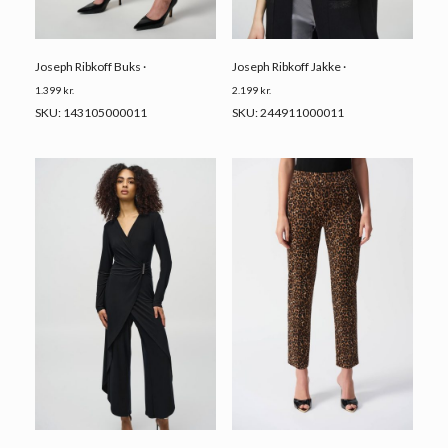
Joseph Ribkoff Buks ·
Joseph Ribkoff Jakke ·
1.399
kr.
2.199
kr.
SKU: 143105000011
SKU: 244911000011