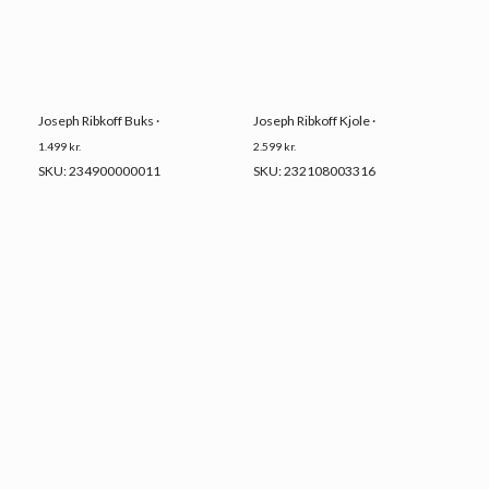
Joseph Ribkoff Buks ·
Joseph Ribkoff Kjole ·
1.499
kr.
2.599
kr.
SKU: 234900000011
SKU: 232108003316