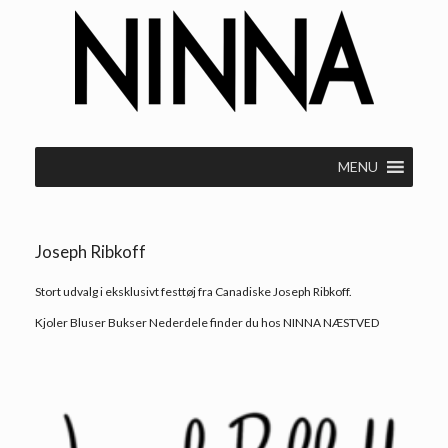
Gå
til
indhold
MENU
Joseph Ribkoff
Stort udvalg i eksklusivt festtøj fra Canadiske Joseph Ribkoff.
Kjoler Bluser Bukser Nederdele finder du hos NINNA NÆSTVED