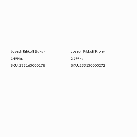
Joseph Ribkoff Buks ·
Joseph Ribkoff Kjole ·
1.499
kr.
2.699
kr.
SKU: 233163000178
SKU: 233130000272