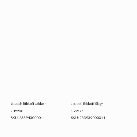
Joseph Ribkoff Jakke ·
Joseph Ribkoff Slag ·
2.499
kr.
1.999
kr.
SKU: 233943000011
SKU: 233939000011