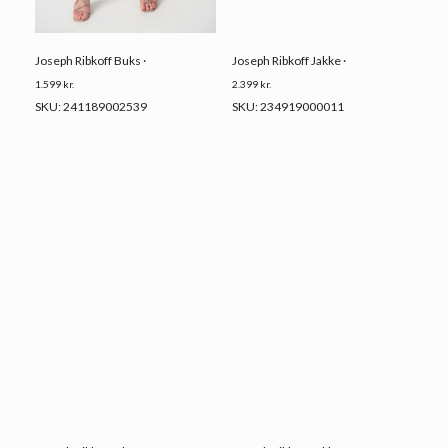
Joseph Ribkoff Buks ·
Joseph Ribkoff Jakke ·
1.599
kr.
2.399
kr.
SKU: 241189002539
SKU: 234919000011