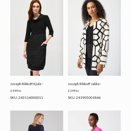
Joseph Ribkoff Kjole ·
Joseph Ribkoff Jakke ·
2.599
kr.
2.299
kr.
SKU: 243114000011
SKU: 241905001846