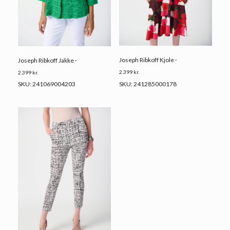
Joseph Ribkoff Kjole ·
Joseph Ribkoff Jakke ·
2.399
kr.
2.399
kr.
SKU: 241285000178
SKU: 241069004203