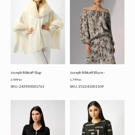
Joseph Ribkoff Slag ·
Joseph Ribkoff Bluse ·
2.499
kr.
1.799
kr.
SKU: 243930001761
SKU: 252241001109