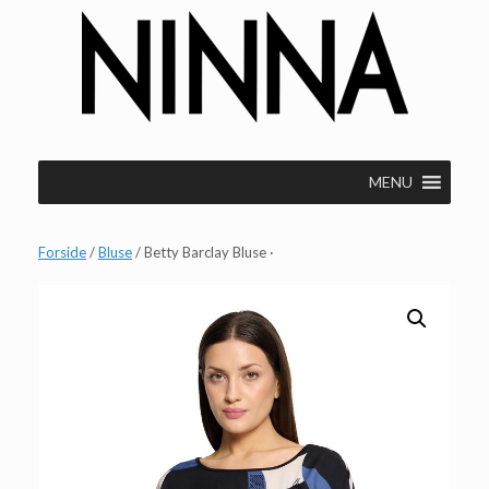
Gå
til
indhold
MENU
Forside
/
Bluse
/ Betty Barclay Bluse ·