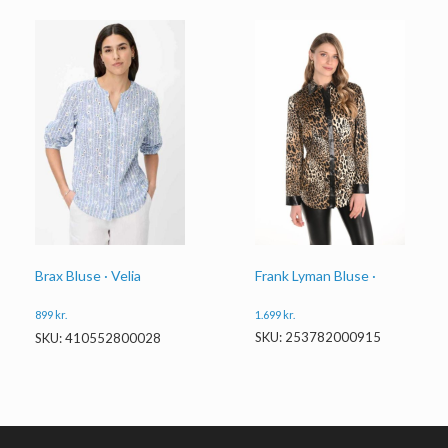
Frank Lyman Bluse ·
Brax Bluse · Velia
1.699
kr.
899
kr.
SKU: 253782000915
SKU: 410552800028