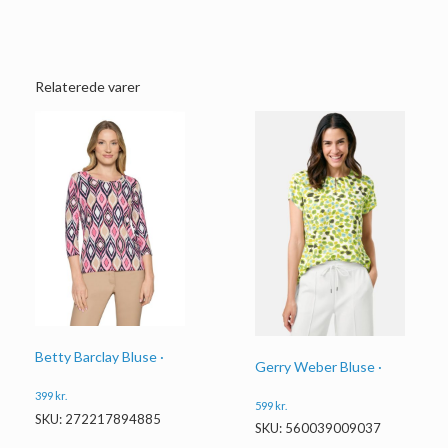
Relaterede varer
Betty Barclay Bluse ·
Gerry Weber Bluse ·
399
kr.
599
kr.
SKU: 272217894885
SKU: 560039009037