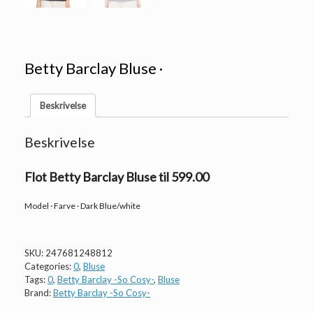
Betty Barclay Bluse ·
Beskrivelse
Beskrivelse
Flot Betty Barclay Bluse til 599.00
Model · Farve · Dark Blue/white
SKU:
247681248812
Categories:
0
,
Bluse
Tags:
0
,
Betty Barclay -So Cosy-
,
Bluse
Brand:
Betty Barclay -So Cosy-