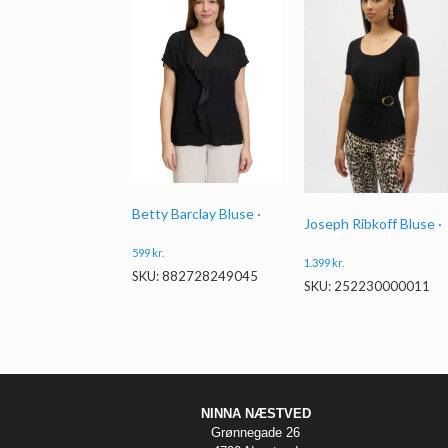
Betty Barclay Bluse ·
Joseph Ribkoff Bluse ·
599
kr.
1.399
kr.
SKU: 882728249045
SKU: 252230000011
NINNA NÆSTVED
Grønnegade 26