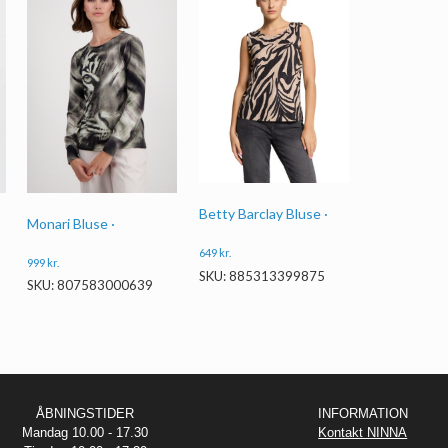
Betty Barclay Bluse ·
Monari Bluse ·
649
kr.
999
kr.
SKU: 885313399875
SKU: 807583000639
ÅBNINGSTIDER
INFORMATION
Mandag 10.00 - 17.30
Kontakt NINNA