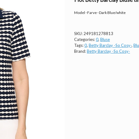
Model · Farve · Dark Blue/white
SKU:
249181278813
Categories:
0
,
Bluse
Tags:
0
,
Betty Barclay -So Cosy-
,
Bl
Brand:
Betty Barclay -So Cosy-