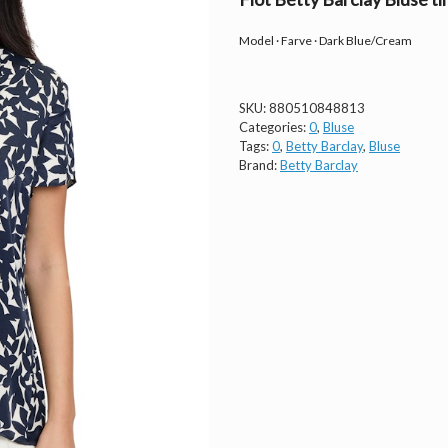
Model · Farve · Dark Blue/Cream
SKU:
880510848813
Categories:
0
,
Bluse
Tags:
0
,
Betty Barclay
,
Bluse
Brand:
Betty Barclay