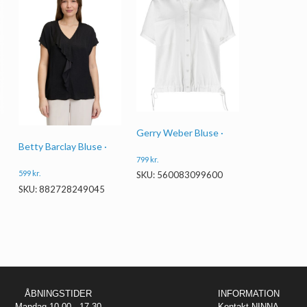
Gerry Weber Bluse ·
Betty Barclay Bluse ·
799
kr.
599
kr.
SKU: 560083099600
SKU: 882728249045
ÅBNINGSTIDER
INFORMATION
Mandag 10.00 - 17.30
Kontakt NINNA