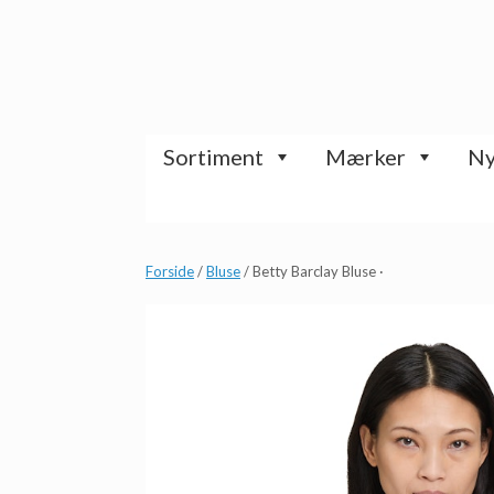
Gå
til
indhold
Sortiment
Mærker
Ny
Forside
/
Bluse
/ Betty Barclay Bluse ·