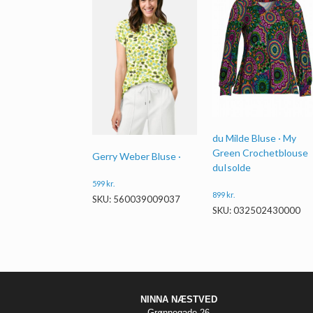
du Milde Bluse · My
Green Crochetblouse
Gerry Weber Bluse ·
duIsolde
599
kr.
899
kr.
SKU: 560039009037
SKU: 032502430000
NINNA NÆSTVED
Grønnegade 26