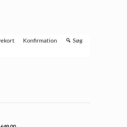
ekort
Konfirmation
Søg
l 649.00