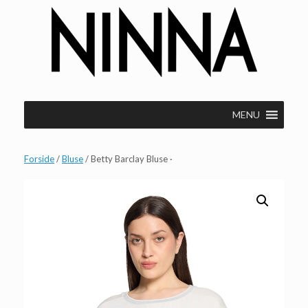
Gå
til
indhold
MENU
Forside
/
Bluse
/ Betty Barclay Bluse ·