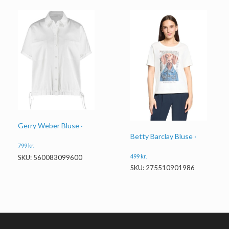
Gerry Weber Bluse ·
Betty Barclay Bluse ·
799
kr.
499
kr.
SKU: 560083099600
SKU: 275510901986