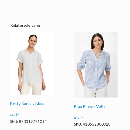
Relaterede varer
Betty Barclay Bluse ·
Brax Bluse · Velia
649
kr.
899
kr.
SKU: 870319771014
SKU: 410552800028