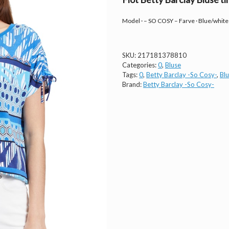
Model · – SO COSY – Farve · Blue/white
SKU:
217181378810
Categories:
0
,
Bluse
Tags:
0
,
Betty Barclay -So Cosy-
,
Bl
Brand:
Betty Barclay -So Cosy-