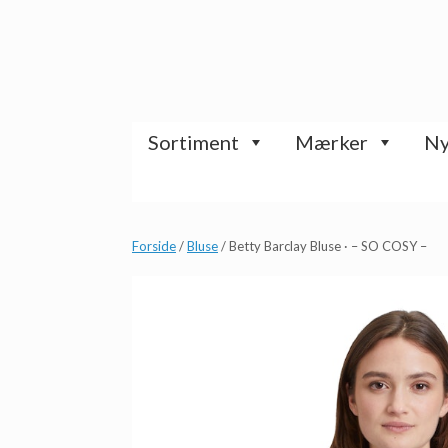
Gå
til
indhold
Sortiment
Mærker
Ny
Forside
/
Bluse
/ Betty Barclay Bluse · – SO COSY –