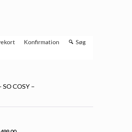
ekort
Konfirmation
Søg
 – SO COSY –
l 499.00