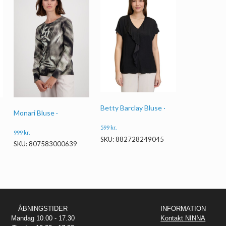
Betty Barclay Bluse ·
Monari Bluse ·
599
kr.
999
kr.
SKU: 882728249045
SKU: 807583000639
ÅBNINGSTIDER
INFORMATION
Mandag 10.00 - 17.30
Kontakt NINNA