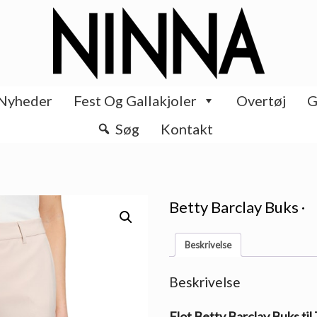
Nyheder
Fest Og Gallakjoler
Overtøj
G
Søg
Kontakt
Betty Barclay Buks ·
Beskrivelse
Beskrivelse
Flot Betty Barclay Buks til