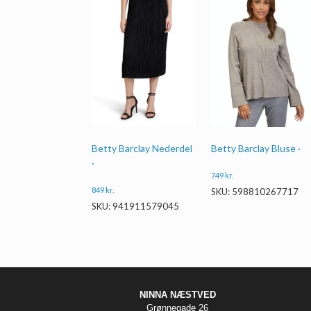
Betty Barclay Nederdel
Betty Barclay Bluse ·
·
749
kr.
849
kr.
SKU: 598810267717
SKU: 941911579045
NINNA NÆSTVED
Grønnegade 26