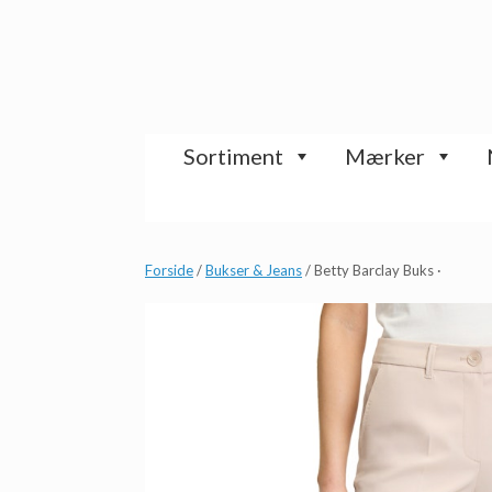
Gå
til
indhold
Sortiment
Mærker
Forside
/
Bukser & Jeans
/ Betty Barclay Buks ·