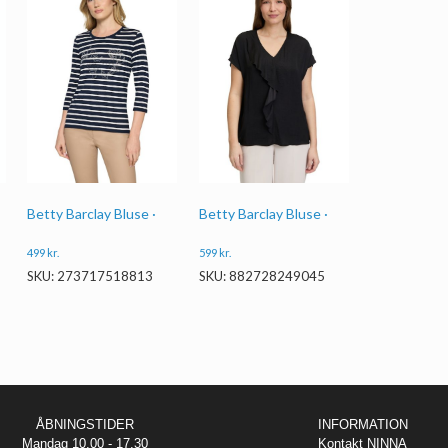
Betty Barclay Bluse ·
Betty Barclay Bluse ·
499
kr.
599
kr.
SKU: 273717518813
SKU: 882728249045
ÅBNINGSTIDER
INFORMATION
Mandag 10.00 - 17.30
Kontakt NINNA