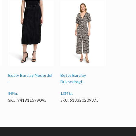
Betty Barclay Nederdel
Betty Barclay
·
Buksedragt ·
849
kr.
1.099
kr.
SKU: 941911579045
SKU: 618320209875