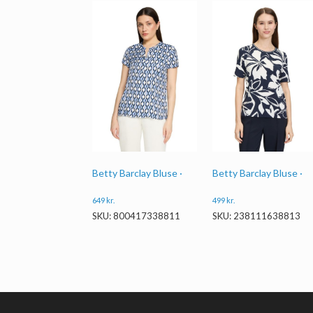
Betty Barclay Bluse ·
Betty Barclay Bluse ·
649
kr.
499
kr.
SKU: 800417338811
SKU: 238111638813