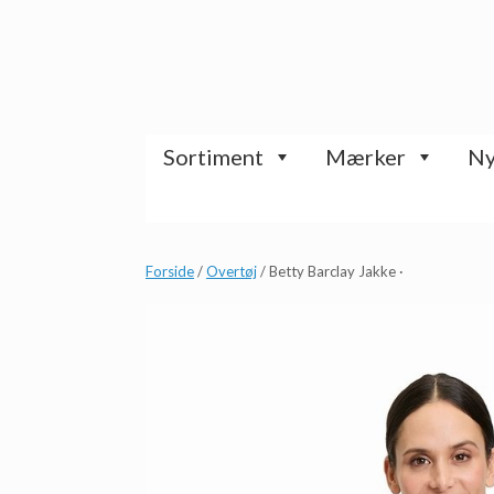
Gå
til
indhold
Sortiment
Mærker
Ny
Forside
/
Overtøj
/ Betty Barclay Jakke ·