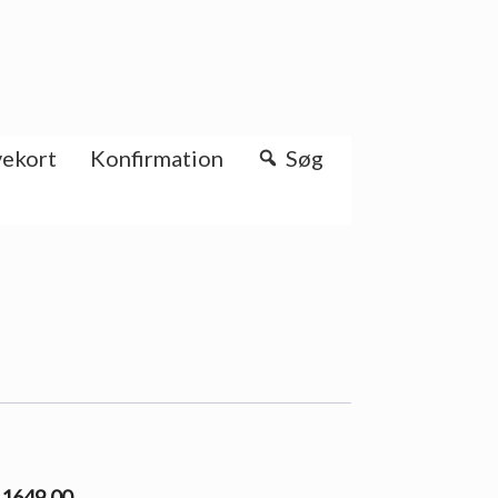
ekort
Konfirmation
Søg
l 1649.00