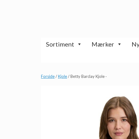
Gå
til
indhold
Sortiment
Mærker
Ny
Forside
/
Kjole
/ Betty Barclay Kjole ·