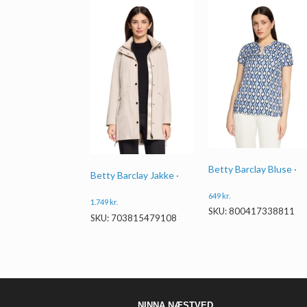
Betty Barclay Bluse ·
Betty Barclay Jakke ·
649
kr.
1.749
kr.
SKU: 800417338811
SKU: 703815479108
NINNA NÆSTVED