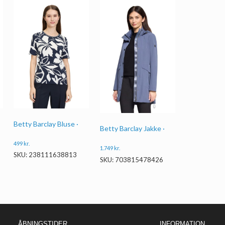
Betty Barclay Bluse ·
Betty Barclay Jakke ·
499
kr.
1.749
kr.
SKU: 238111638813
SKU: 703815478426
ÅBNINGSTIDER
INFORMATION