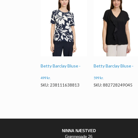
Betty Barclay Bluse ·
Betty Barclay Bluse ·
499
kr.
599
kr.
SKU: 238111638813
SKU: 882728249045
NINNA NÆSTVED
Grønnegade 26