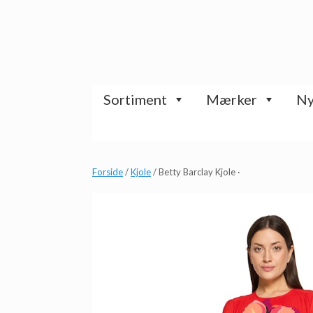
Gå
til
indhold
Sortiment
Mærker
Ny
Forside
/
Kjole
/ Betty Barclay Kjole ·