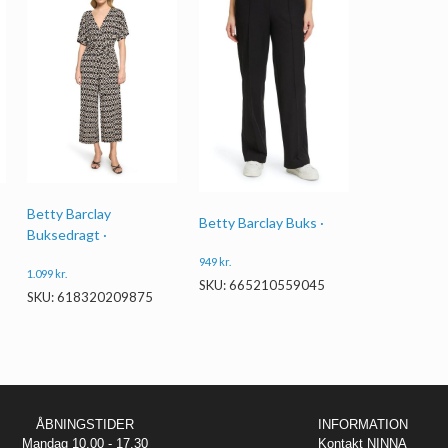
Betty Barclay
Betty Barclay Buks ·
Buksedragt ·
949
kr.
1.099
kr.
SKU: 665210559045
SKU: 618320209875
ÅBNINGSTIDER
INFORMATION
Mandag 10.00 - 17.30
Kontakt NINNA