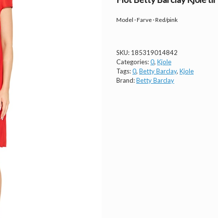
Model · Farve · Red/pink
SKU:
185319014842
Categories:
0
,
Kjole
Tags:
0
,
Betty Barclay
,
Kjole
Brand:
Betty Barclay