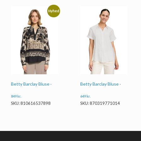
Nyhed
Betty Barclay Bluse ·
Betty Barclay Bluse ·
849
kr.
649
kr.
SKU: 810616537898
SKU: 870319771014