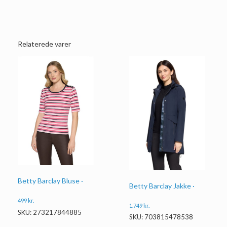
Relaterede varer
Betty Barclay Bluse ·
Betty Barclay Jakke ·
499
kr.
1.749
kr.
SKU: 273217844885
SKU: 703815478538