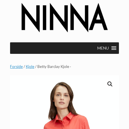
Gå
til
indhold
MENU
Forside
/
Kjole
/ Betty Barclay Kjole ·