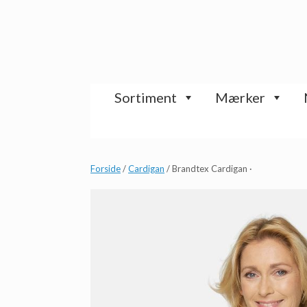
Gå
til
indhold
Sortiment
Mærker
Forside
/
Cardigan
/ Brandtex Cardigan ·