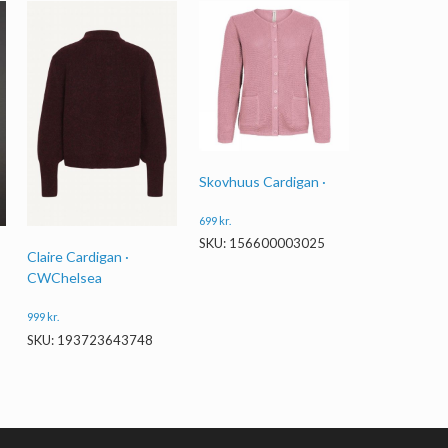
Skovhuus Cardigan ·
699
kr.
SKU: 156600003025
Claire Cardigan ·
CWChelsea
999
kr.
SKU: 193723643748