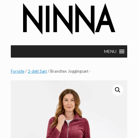
Gå
til
indhold
MENU
Forside
/
2-delt Sæt
/ Brandtex Joggingsæt ·