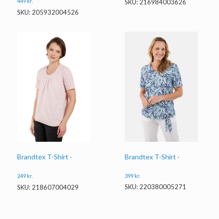
449
kr.
SKU: 216984003626
SKU: 205932004526
Brandtex T-Shirt ·
Brandtex T-Shirt ·
399
kr.
249
kr.
SKU: 220380005271
SKU: 218607004029