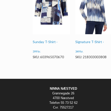
Sunday T-Shirt ·
Signature T-Shirt ·
399
kr.
349
kr.
SKU: 603965070670
SKU: 218303003808
NINNA NÆSTVED
Grønnegade 26
4700 Næstved
Telefon 55 73 52 62
Cvr. 75527217