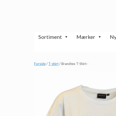
Gå
til
indhold
Sortiment
Mærker
Ny
Forside
/
T-shirt
/ Brandtex T-Shirt ·