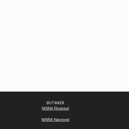
BUTIKKER
NINNA Ringsted
NINNA Næstved