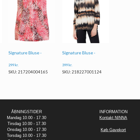
Signature Bluse ·
Signature Bluse ·
399
kr.
299
kr.
SKU: 218227001124
SKU: 217204004165
ÅBNINGSTIDER
INFORMATION
Mandag 10.00 - 17.30
Kontakt NINNA
Tirsdag 10.00 - 17.30
Onsdag 10.00 - 17.30
Køb Gavekort
Torsdag 10.00 - 17.30