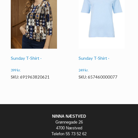
Sunday T-Shirt ·
Sunday T-Shirt ·
399
kr.
249
kr.
SKU: 691963820621
SKU: 657460000077
NINNA NÆSTVED
Grønnegade 26
4700 Næstved
Telefon 55 73 52 62