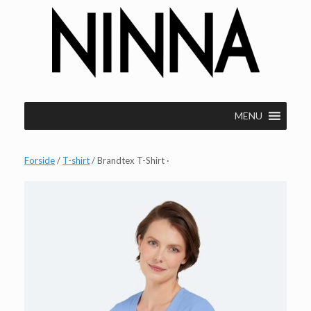
Gå
til
indhold
MENU
Forside
/
T-shirt
/ Brandtex T-Shirt ·