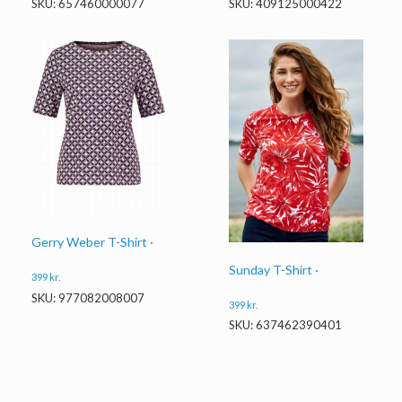
SKU: 657460000077
SKU: 409125000422
Gerry Weber T-Shirt ·
Sunday T-Shirt ·
399
kr.
SKU: 977082008007
399
kr.
SKU: 637462390401