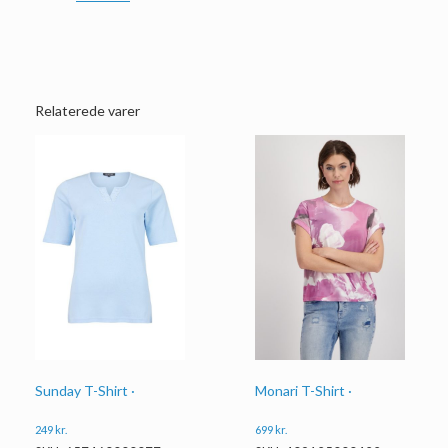
Relaterede varer
Sunday T-Shirt ·
Monari T-Shirt ·
249
kr.
699
kr.