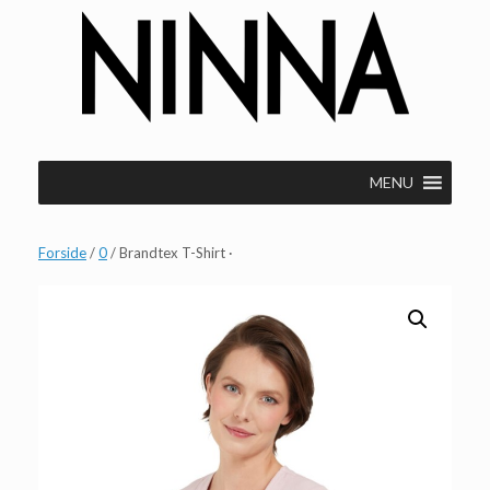
Gå
til
indhold
MENU
Forside
/
0
/ Brandtex T-Shirt ·