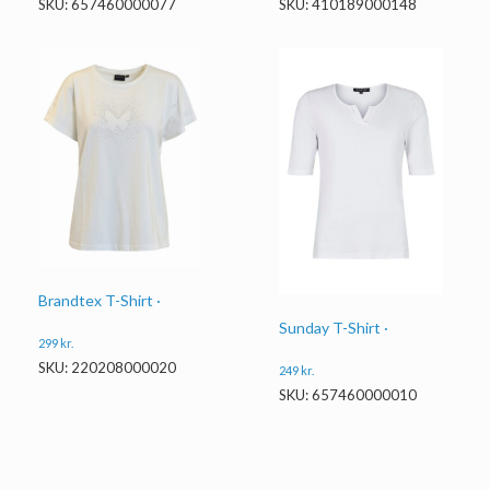
SKU: 657460000077
SKU: 410189000148
Brandtex T-Shirt ·
Sunday T-Shirt ·
299
kr.
SKU: 220208000020
249
kr.
SKU: 657460000010