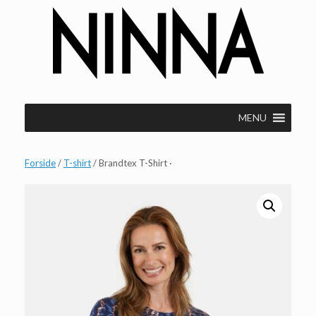
Gå
til
indhold
MENU
Forside
/
T-shirt
/ Brandtex T-Shirt ·