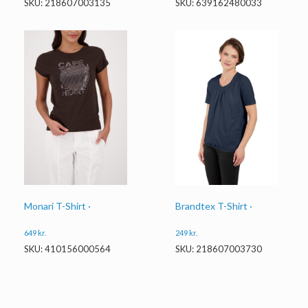
SKU: 218607003135
SKU: 639162480033
Monari T-Shirt ·
Brandtex T-Shirt ·
649
kr.
249
kr.
SKU: 410156000564
SKU: 218607003730