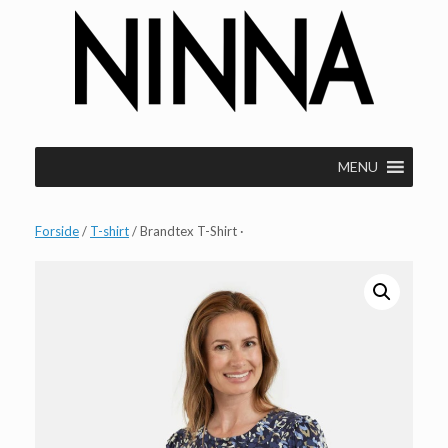
Gå
til
indhold
MENU
Forside
/
T-shirt
/ Brandtex T-Shirt ·