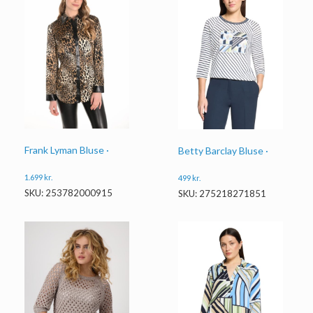
Frank Lyman Bluse ·
Betty Barclay Bluse ·
1.699
kr.
499
kr.
SKU: 253782000915
SKU: 275218271851