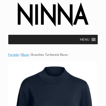
Gå
til
indhold
MENU
Forside
/
Bluse
/ Brandtex Turtleneck Bluse ·