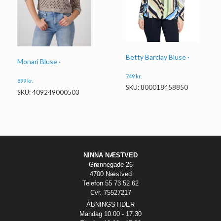
Betty Barclay Bluse ·
Monari Bluse ·
749
kr.
899
kr.
SKU: 800018458850
SKU: 409249000503
NINNA NÆSTVED
Grønnegade 26
4700 Næstved
Telefon 55 73 52 62
Cvr. 75527217
ÅBNINGSTIDER
Mandag 10.00 - 17.30