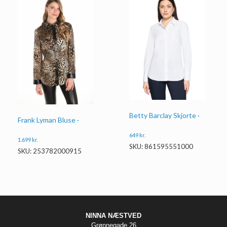
Betty Barclay Skjorte ·
Frank Lyman Bluse ·
649
kr.
1.699
kr.
SKU: 861595551000
SKU: 253782000915
NINNA NÆSTVED
Grønnegade 26