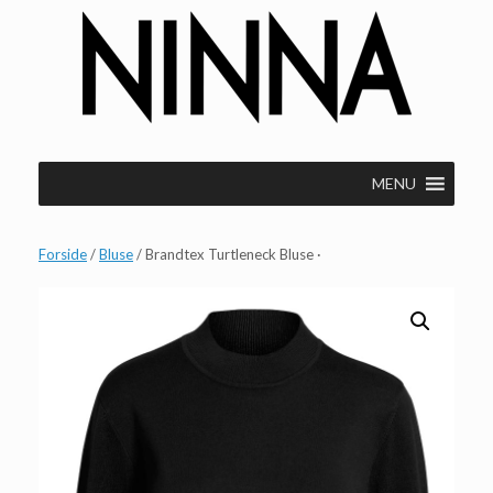
Gå
til
indhold
MENU
Forside
/
Bluse
/ Brandtex Turtleneck Bluse ·