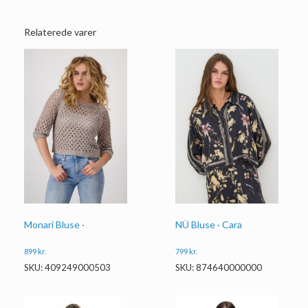
Relaterede varer
Monari Bluse ·
NÜ Bluse · Cara
899
kr.
799
kr.
SKU: 409249000503
SKU: 874640000000