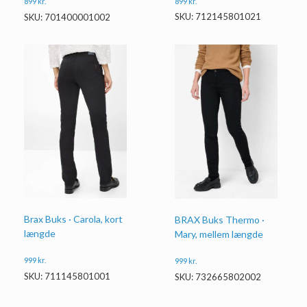
899
kr.
899
kr.
SKU: 712145801021
SKU: 701400001002
Brax Buks · Carola, kort
BRAX Buks Thermo ·
længde
Mary, mellem længde
999
kr.
999
kr.
SKU: 711145801001
SKU: 732665802002