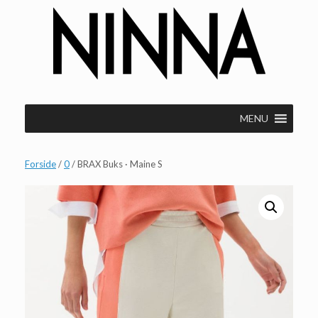
Gå
til
indhold
MENU
Forside
/
0
/ BRAX Buks · Maine S