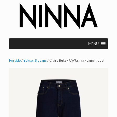
Gå
til
indhold
MENU
Forside
/
Bukser & Jeans
/ Claire Buks · CWJaniya · Lang model