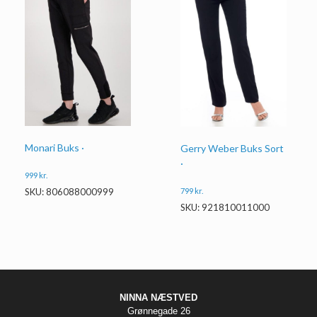
Monari Buks ·
Gerry Weber Buks Sort
·
999
kr.
SKU: 806088000999
799
kr.
SKU: 921810011000
NINNA NÆSTVED
Grønnegade 26