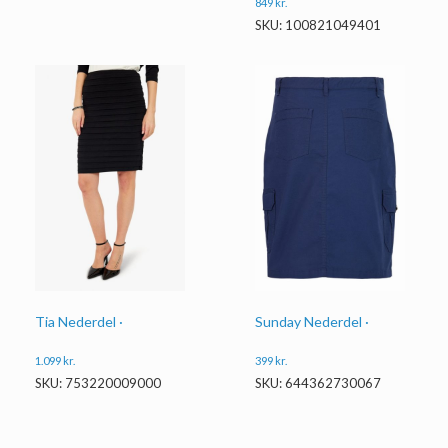
849
kr.
SKU: 100821049401
Tia Nederdel ·
Sunday Nederdel ·
1.099
kr.
399
kr.
SKU: 753220009000
SKU: 644362730067