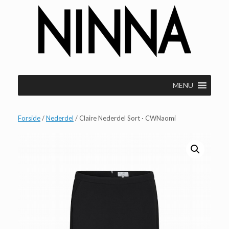
Gå
til
indhold
MENU
Forside
/
Nederdel
/ Claire Nederdel Sort · CWNaomi