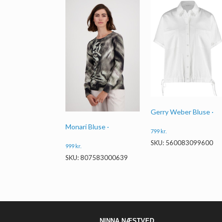
Gerry Weber Bluse ·
Monari Bluse ·
799
kr.
SKU: 560083099600
999
kr.
SKU: 807583000639
NINNA NÆSTVED