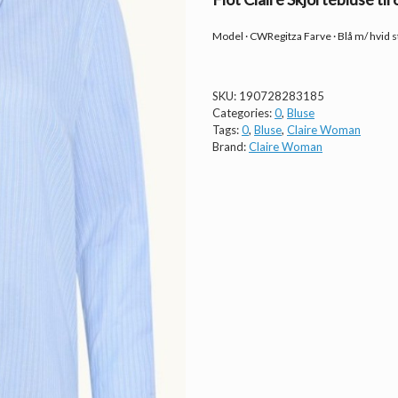
Model · CWRegitza Farve · Blå m/ hvid s
SKU:
190728283185
Categories:
0
,
Bluse
Tags:
0
,
Bluse
,
Claire Woman
Brand:
Claire Woman