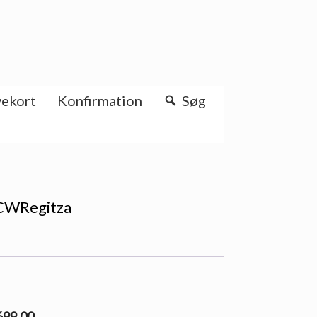
ekort
Konfirmation
Søg
· CWRegitza
 699.00