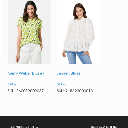
Gerry Weber Bluse ·
Jensen Bluse ·
599
kr.
599
kr.
SKU: 560039009037
SKU: 218622000010
ÅBNINGSTIDER
INFORMATION