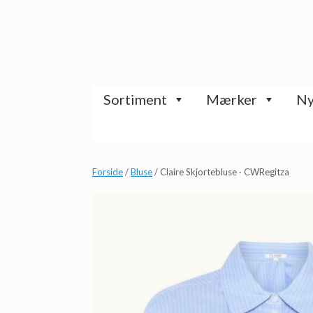
Gå
til
indhold
Sortiment
Mærker
Ny
Forside
/
Bluse
/ Claire Skjortebluse · CWRegitza