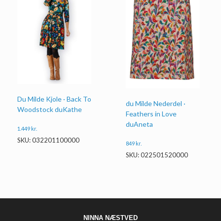
Du Milde Kjole · Back To
du Milde Nederdel ·
Woodstock duKathe
Feathers in Love
duAneta
1.449
kr.
SKU: 032201100000
849
kr.
SKU: 022501520000
NINNA NÆSTVED