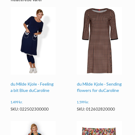
du Milde Kjole · Feeling
du Milde Kjole · Sending
a bit Blue duCaroline
flowers for duCaroline
1.499
kr.
1.599
kr.
SKU: 022502300000
SKU: 012602820000