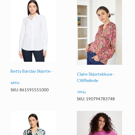
Betty Barclay Skjorte ·
Claire Skjortebluse ·
CWRelinde
649
kr.
SKU: 861595551000
799
kr.
SKU: 190794783748