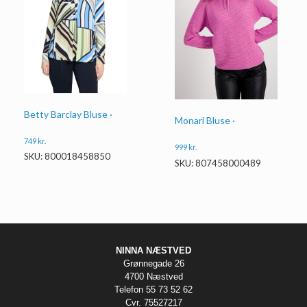
Betty Barclay Bluse ·
Monari Bluse ·
749
kr.
999
kr.
SKU: 800018458850
SKU: 807458000489
NINNA NÆSTVED
Grønnegade 26
4700 Næstved
Telefon 55 73 52 62
Cvr. 75527217