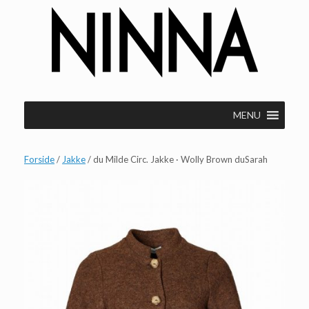
Gå
til
indhold
MENU
Forside
/
Jakke
/ du Milde Circ. Jakke · Wolly Brown duSarah