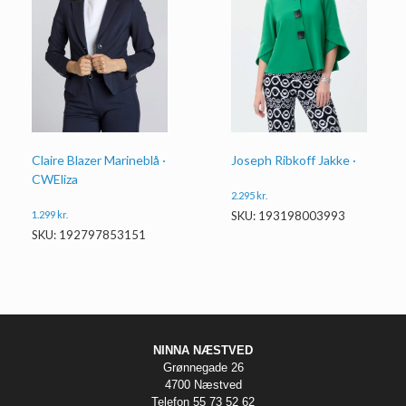
Claire Blazer Marineblå ·
Joseph Ribkoff Jakke ·
CWEliza
2.295
kr.
1.299
kr.
SKU: 193198003993
SKU: 192797853151
NINNA NÆSTVED
Grønnegade 26
4700 Næstved
Telefon 55 73 52 62