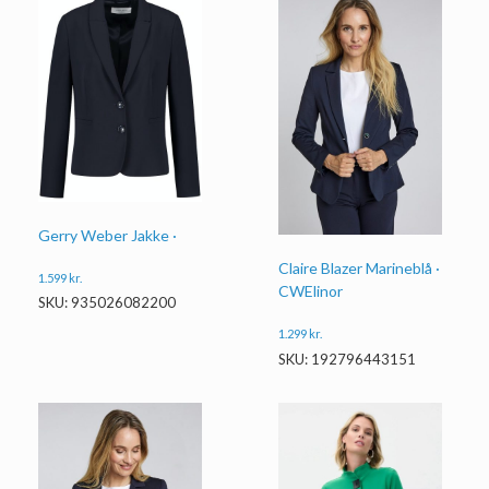
Gerry Weber Jakke ·
Claire Blazer Marineblå ·
1.599
kr.
CWElinor
SKU: 935026082200
1.299
kr.
SKU: 192796443151