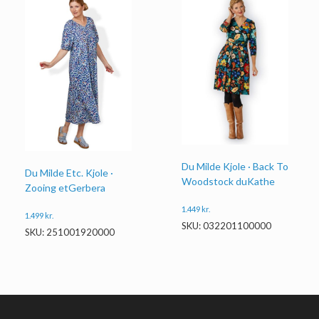
Du Milde Kjole · Back To
Du Milde Etc. Kjole ·
Woodstock duKathe
Zooing etGerbera
1.449
kr.
1.499
kr.
SKU: 032201100000
SKU: 251001920000