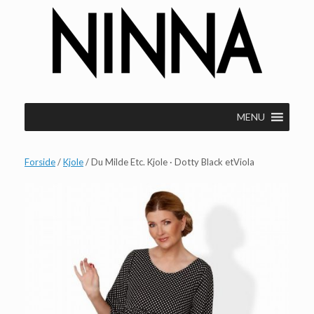
Gå
til
indhold
MENU
Forside
/
Kjole
/ Du Milde Etc. Kjole · Dotty Black etViola