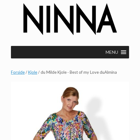
Gå
til
indhold
MENU
Forside
/
Kjole
/ du Milde Kjole · Best of my Love duAlmina