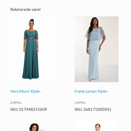
Relaterede varer
Frank Lyman Kjole ·
Vera Mont Kjole ·
3.699
kr.
2.099
kr.
SKU: 268175000341
SKU: 017948255609