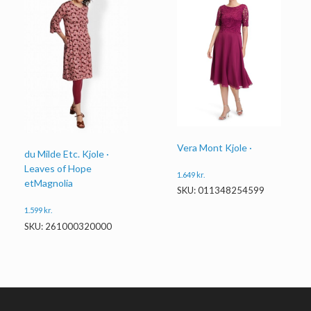
Vera Mont Kjole ·
du Milde Etc. Kjole ·
Leaves of Hope
1.649
kr.
etMagnolia
SKU: 011348254599
1.599
kr.
SKU: 261000320000