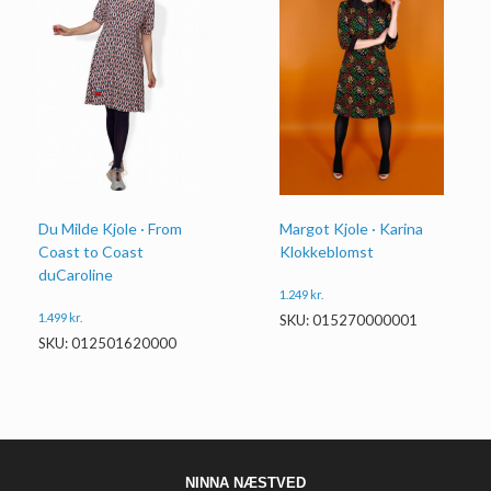
Du Milde Kjole · From
Margot Kjole · Karina
Coast to Coast
Klokkeblomst
duCaroline
1.249
kr.
1.499
kr.
SKU: 015270000001
SKU: 012501620000
NINNA NÆSTVED