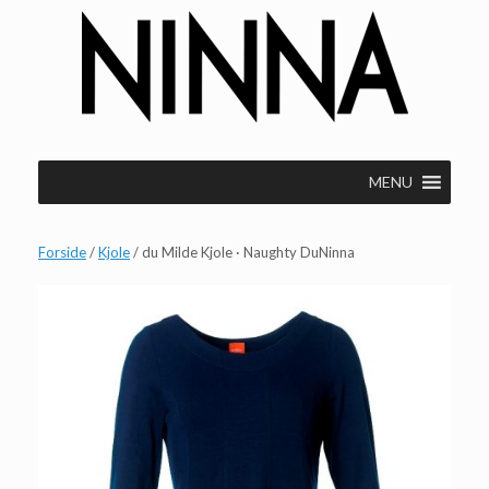
Gå
til
indhold
MENU
Forside
/
Kjole
/ du Milde Kjole · Naughty DuNinna