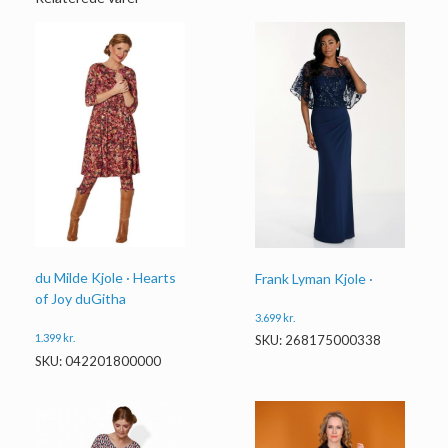
du Milde Kjole · Hearts
Frank Lyman Kjole ·
of Joy duGitha
3.699
kr.
1.399
kr.
SKU: 268175000338
SKU: 042201800000