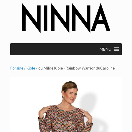
Gå
til
indhold
MENU
Forside
/
Kjole
/ du Milde Kjole · Rainbow Warrior duCaroline