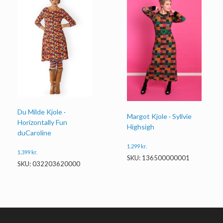
Du Milde Kjole ·
Margot Kjole · Syllvie
Horizontally Fun
Highsigh
duCaroline
1.299
kr.
1.399
kr.
SKU: 136500000001
SKU: 032203620000