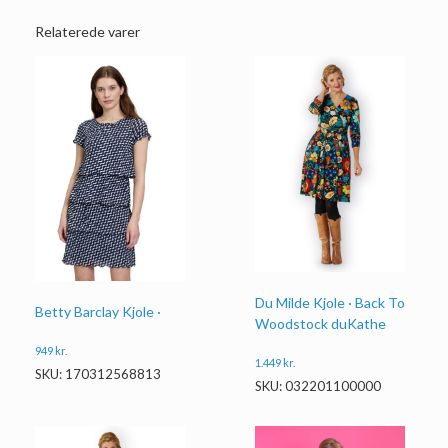
Relaterede varer
Du Milde Kjole · Back To
Betty Barclay Kjole ·
Woodstock duKathe
949
kr.
1.449
kr.
SKU: 170312568813
SKU: 032201100000