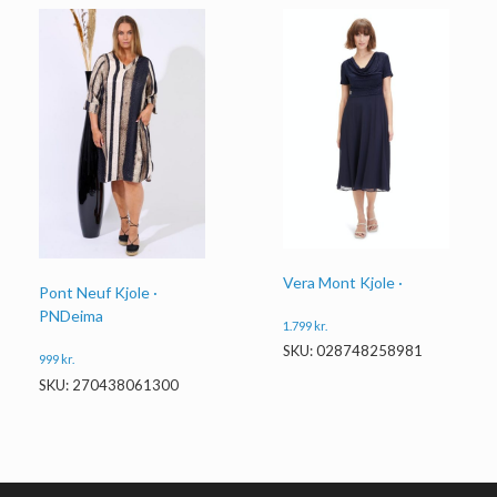
Vera Mont Kjole ·
Pont Neuf Kjole ·
PNDeima
1.799
kr.
SKU: 028748258981
999
kr.
SKU: 270438061300