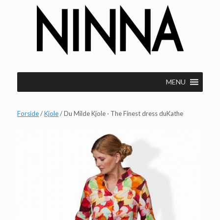
Gå
til
indhold
MENU
Forside
/
Kjole
/ Du Milde Kjole · The Finest dress duKathe