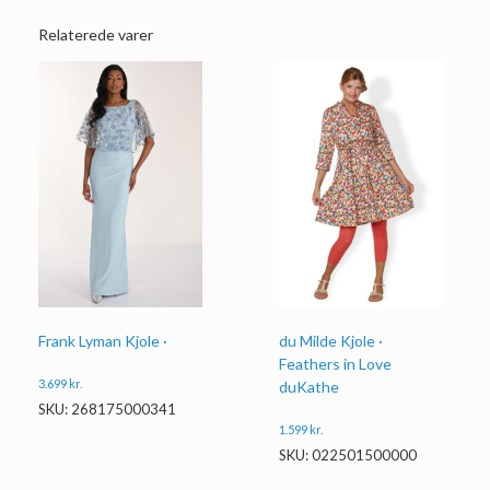
Relaterede varer
Frank Lyman Kjole ·
du Milde Kjole ·
Feathers in Love
3.699
kr.
duKathe
SKU: 268175000341
1.599
kr.
SKU: 022501500000