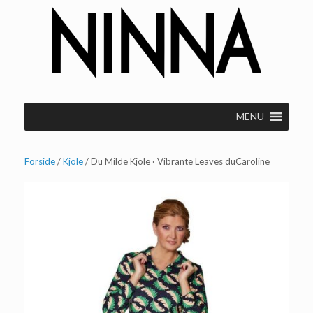
Gå
til
indhold
MENU
Forside
/
Kjole
/ Du Milde Kjole · Vibrante Leaves duCaroline