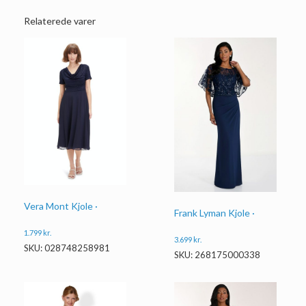
Relaterede varer
Vera Mont Kjole ·
Frank Lyman Kjole ·
1.799
kr.
3.699
kr.
SKU: 028748258981
SKU: 268175000338