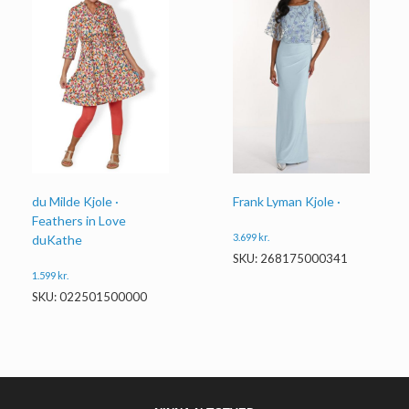
Frank Lyman Kjole ·
du Milde Kjole ·
Feathers in Love
3.699
kr.
duKathe
SKU: 268175000341
1.599
kr.
SKU: 022501500000