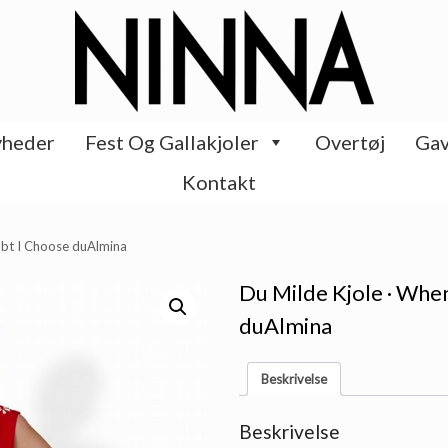
heder
Fest Og Gallakjoler
Overtøj
Gav
Kontakt
ubt I Choose duAlmina
Du Milde Kjole · When
duAlmina
Beskrivelse
Beskrivelse