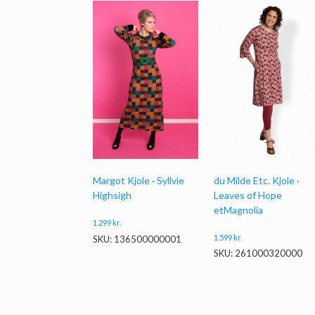
du Milde Etc. Kjole ·
Margot Kjole · Syllvie
Leaves of Hope
Highsigh
etMagnolia
1.299
kr.
1.599
kr.
SKU: 136500000001
SKU: 261000320000