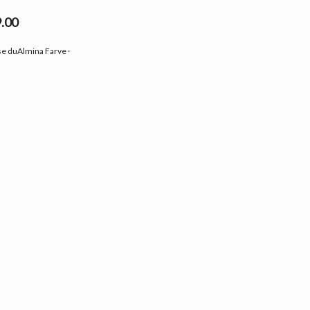
9.00
se duAlmina Farve ·