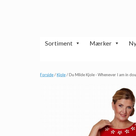
Gå
til
indhold
Sortiment
Mærker
Ny
Forside
/
Kjole
/ Du Milde Kjole · Whenever I am in do