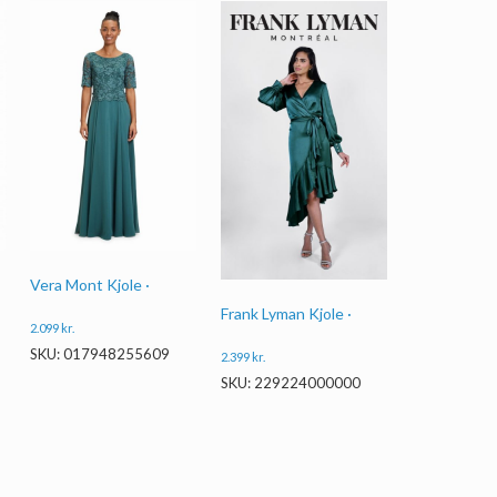
Vera Mont Kjole ·
Frank Lyman Kjole ·
2.099
kr.
SKU: 017948255609
2.399
kr.
SKU: 229224000000