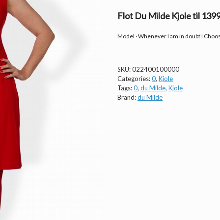
Flot Du Milde Kjole til 139
Model · Whenever I am in doubt I Choo
SKU:
022400100000
Categories:
0
,
Kjole
Tags:
0
,
du Milde
,
Kjole
Brand:
du Milde