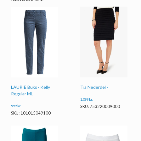
LAURIE Buks · Kelly
Tia Nederdel ·
Regular ML
1.099
kr.
999
kr.
SKU: 753220009000
SKU: 101015049100