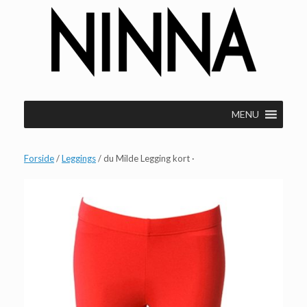
Gå
til
indhold
MENU
Forside
/
Leggings
/ du Milde Legging kort ·