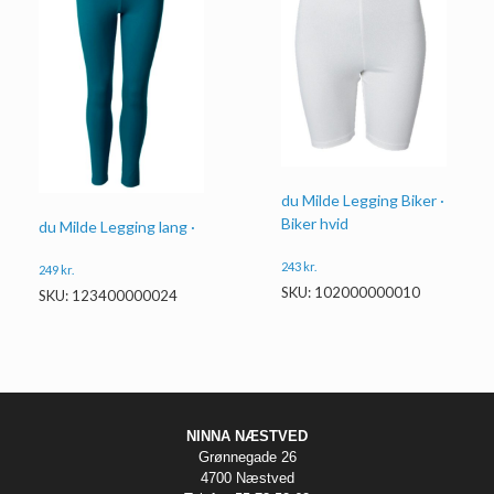
du Milde Legging Biker ·
Biker hvid
du Milde Legging lang ·
243
kr.
249
kr.
SKU: 102000000010
SKU: 123400000024
NINNA NÆSTVED
Grønnegade 26
4700 Næstved