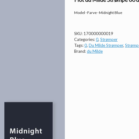
Model · Farve · Midnight Blue
SKU:
170000000019
Categories:
0
,
Strømper
Tags:
0
,
Du Milde Strømper
,
Strømp
Brand:
du Milde