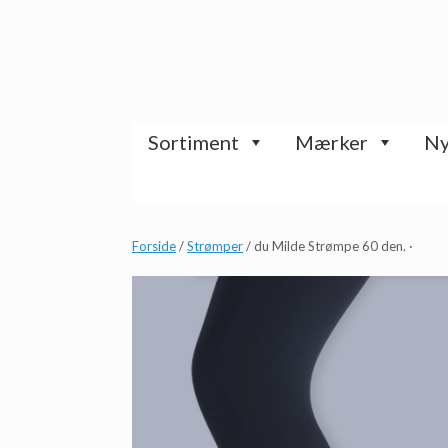
Gå
til
indhold
Sortiment
Mærker
Ny
Forside
/
Strømper
/ du Milde Strømpe 60 den. ·