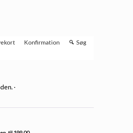
ekort
Konfirmation
Søg
den. ·
n. til 199.00