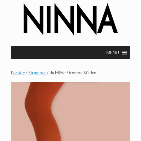
Gå
til
indhold
MENU
Forside
/
Strømper
/ du Milde Strømpe 60 den. ·