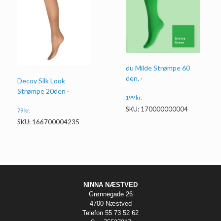
du Milde Strømpe 60
den. ·
Decoy Silk Look
Strømpe 20den ·
199
kr.
SKU: 170000000004
79
kr.
SKU: 166700004235
NINNA NÆSTVED
Grønnegade 26
4700 Næstved
Telefon 55 73 52 62