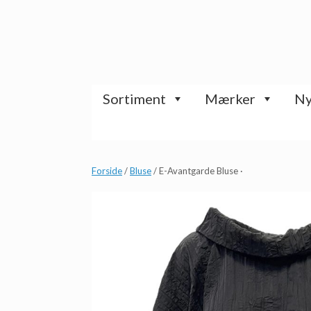
Gå
til
indhold
Sortiment
Mærker
Ny
Forside
/
Bluse
/ E-Avantgarde Bluse ·