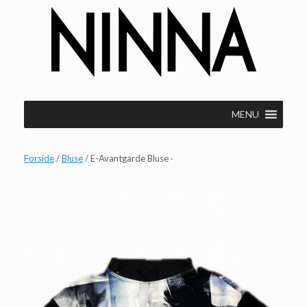
Gå
til
indhold
MENU
Forside
/
Bluse
/ E-Avantgarde Bluse ·