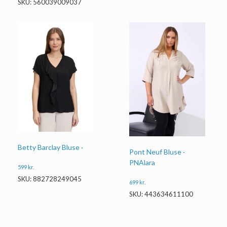
SKU: 560039009037
Betty Barclay Bluse ·
Pont Neuf Bluse ·
PNAlara
599
kr.
SKU: 882728249045
699
kr.
SKU: 443634611100