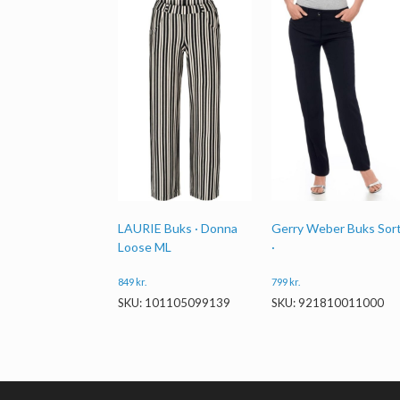
LAURIE Buks · Donna
Gerry Weber Buks Sor
Loose ML
·
849
kr.
799
kr.
SKU: 101105099139
SKU: 921810011000