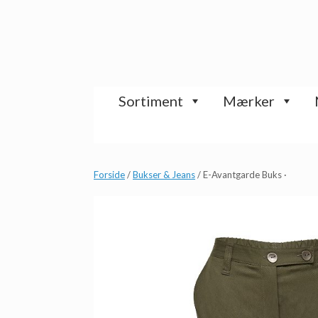
Gå
til
indhold
Sortiment
Mærker
Forside
/
Bukser & Jeans
/ E-Avantgarde Buks ·