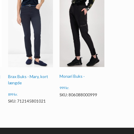
Monari Buks ·
Brax Buks · Mary, kort
t
længde
999
kr.
899
kr.
SKU: 806088000999
SKU: 712145801021